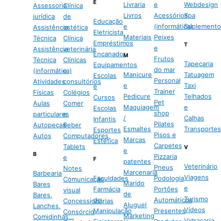
E
Livraria
e
Webdesign
Assessoria
Clínica
Livros
Acessórios
Spa
jurídica
de
Educação
e
(informática)
Suplemento
Assistência
estética
Eletricista
Materiais
Peixes
Técnica
Clínica
Empréstimos
T
e
Assistência
veterinária
Encanador
M
Frutos
Técnica
Clínicas
Tapeçaria
Equipamentos
do mar
(informática)
e
Manicure
Tatuagem
Escolas
Personal
Atividades
consultórios
e
Taxi
e
Trainer
Físicas
Colégios
Pedicure
Telhados
Cursos
Pet
Aulas
Comer
Maquiagem
e
Escolas
shop
particulares
e
/
Calhas
Infantis
Pilates
Autopeças
Beber
Esmaltes
Transportes
Esportes
Pisos e
Autos
Computadores,
Marcas
Estética
Carpetes
Tablets
V
e
B
Pizzaria
e
F
patentes
Veterinário
Pneus
Notes
Marcenaria
Barbearia
Viagens
Faculdades
Podologia
Comunicação
Marido
Bares
e
Farmácia
Portões
visual
de
Bares,
Turismo
de
Automáticos
Concessionárias
Aluguel
Lanches,
Vídeos
Manipulação
Presentes
Consórcio
Marketing
Comidinhas…
Vidraçaria