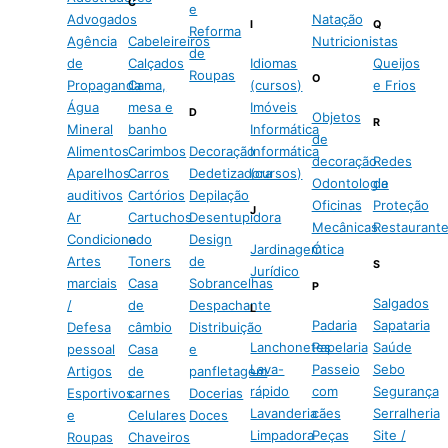
C
e
Advogados
Natação
I
Q
Reforma
Agência
Cabeleireiros
Nutricionistas
de
de
Calçados
Idiomas
Queijos
Roupas
O
Propaganda
Cama,
(cursos)
e Frios
Água
mesa e
Imóveis
D
Objetos
R
Mineral
banho
Informática
de
Alimentos
Carimbos
Decoração
Informática
decoração
Redes
Aparelhos
Carros
Dedetizadora
(cursos)
Odontologia
de
auditivos
Cartórios
Depilação
Oficinas
Proteção
J
Ar
Cartuchos
Desentupidora
Mecânicas
Restaurant
Condicionado
e
Design
Jardinagem
Ótica
Artes
Toners
de
S
Jurídico
marciais
Casa
Sobrancelhas
P
Salgados
/
de
Despachante
L
Padaria
Sapataria
Defesa
câmbio
Distribuição
Lanchonetes
Papelaria
Saúde
pessoal
Casa
e
Lava-
Passeio
Sebo
Artigos
de
panfletagem
rápido
com
Segurança
Esportivos
carnes
Docerias
Lavanderia
cães
Serralheria
e
Celulares
Doces
Limpadora
Peças
Site /
Roupas
Chaveiros