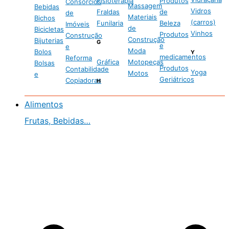
Fisioterapia
Produtos
Consórcios
Massagem
Bebidas
Vidros
Fraldas
de
de
Materiais
Bichos
(carros)
Funilaria
Beleza
Imóveis
de
Bicicletas
Vinhos
Produtos
Construção
Construção
Bijuterias
G
e
e
Moda
Bolos
Y
medicamentos
Reforma
Gráfica
Motopeças
Bolsas
Produtos
Contabilidade
Yoga
Motos
e
Geriátricos
Copiadoras
H
Alimentos
Frutas, Bebidas…