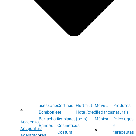
acessórios
Cortinas
Hortifruti
Móveis
Produtos
A
Bomboniere
e
Hotel/creche
Mudanças
naturais
Borracharias
Persianas
(pets)
Música
Psicólogos
Academias
Brindes
Cosméticos
e
Acupuntura
N
Costura
terapeutas
Adestradores