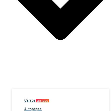
Carros
VER TUDO
Autopeças