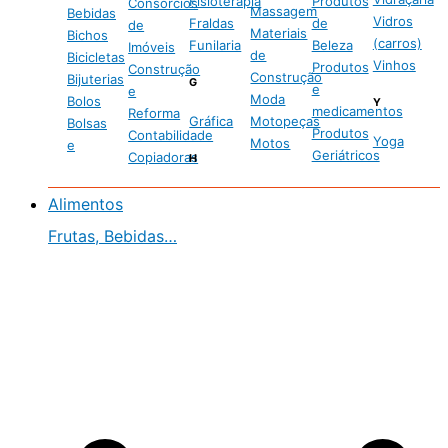
Fisioterapia
Produtos
Consórcios
Massagem
Bebidas
Vidros
Fraldas
de
de
Materiais
Bichos
(carros)
Funilaria
Beleza
Imóveis
de
Bicicletas
Vinhos
Produtos
Construção
Construção
Bijuterias
G
e
e
Moda
Bolos
Y
medicamentos
Reforma
Gráfica
Motopeças
Bolsas
Produtos
Contabilidade
Yoga
Motos
e
Geriátricos
Copiadoras
H
Alimentos
Frutas, Bebidas…