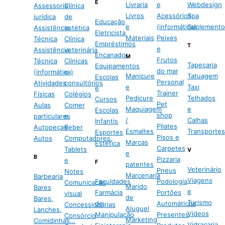
E
Livraria
e
Webdesign
Assessoria
Clínica
Livros
Acessórios
Spa
jurídica
de
Educação
e
(informática)
Suplemento
Assistência
estética
Eletricista
Materiais
Peixes
Técnica
Clínica
Empréstimos
T
e
Assistência
veterinária
Encanador
M
Frutos
Técnica
Clínicas
Tapeçaria
Equipamentos
do mar
(informática)
e
Manicure
Tatuagem
Escolas
Personal
Atividades
consultórios
e
Taxi
e
Trainer
Físicas
Colégios
Pedicure
Telhados
Cursos
Pet
Aulas
Comer
Maquiagem
e
Escolas
shop
particulares
e
/
Calhas
Infantis
Pilates
Autopeças
Beber
Esmaltes
Transportes
Esportes
Pisos e
Autos
Computadores,
Marcas
Estética
Carpetes
Tablets
V
e
B
Pizzaria
e
F
patentes
Veterinário
Pneus
Notes
Marcenaria
Barbearia
Viagens
Faculdades
Podologia
Comunicação
Marido
Bares
e
Farmácia
Portões
visual
de
Bares,
Turismo
de
Automáticos
Concessionárias
Aluguel
Lanches,
Vídeos
Manipulação
Presentes
Consórcio
Marketing
Comidinhas…
Vidraçaria