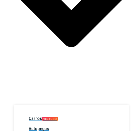
Carros
VER TUDO
Autopeças