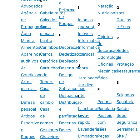
C
e
Advogados
Natação
I
Q
Reforma
Agência
Cabeleireiros
Nutricionistas
de
de
Calçados
Idiomas
Queijos
Roupas
O
Propaganda
Cama,
(cursos)
e Frios
Água
mesa e
Imóveis
D
Objetos
R
Mineral
banho
Informática
de
Alimentos
Carimbos
Decoração
Informática
decoração
Redes
Aparelhos
Carros
Dedetizadora
(cursos)
Odontologia
de
auditivos
Cartórios
Depilação
Oficinas
Proteção
J
Ar
Cartuchos
Desentupidora
Mecânicas
Restaurant
Condicionado
e
Design
Jardinagem
Ótica
Artes
Toners
de
S
Jurídico
marciais
Casa
Sobrancelhas
P
Salgados
/
de
Despachante
L
Padaria
Sapataria
Defesa
câmbio
Distribuição
Lanchonetes
Papelaria
Saúde
pessoal
Casa
e
Lava-
Passeio
Sebo
Artigos
de
panfletagem
rápido
com
Segurança
Esportivos
carnes
Docerias
Lavanderia
cães
Serralheria
e
Celulares
Doces
Limpadora
Peças
Site /
Roupas
Chaveiros