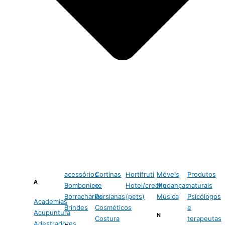
acessórios
Cortinas
Hortifruti
Móveis
Produtos
A
Bomboniere
e
Hotel/creche
Mudanças
naturais
Borracharias
Persianas
(pets)
Música
Psicólogos
Academias
Brindes
Cosméticos
e
Acupuntura
N
Costura
terapeutas
Adestradores