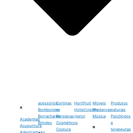
acessórios
Cortinas
Hortifruti
Móveis
Produtos
A
Bomboniere
e
Hotel/creche
Mudanças
naturais
Borracharias
Persianas
(pets)
Música
Psicólogos
Academias
Brindes
Cosméticos
e
Acupuntura
N
Costura
terapeutas
Adestradores