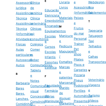
E
Livraria
e
Webdesign
Assessoria
Clínica
Livros
Acessórios
Spa
jurídica
de
Educação
e
(informática)
Suplemento
Assistência
estética
Eletricista
Materiais
Peixes
Técnica
Clínica
Empréstimos
T
e
Assistência
veterinária
Encanador
M
Frutos
Técnica
Clínicas
Tapeçaria
Equipamentos
do mar
(informática)
e
Manicure
Tatuagem
Escolas
Personal
Atividades
consultórios
e
Taxi
e
Trainer
Físicas
Colégios
Pedicure
Telhados
Cursos
Pet
Aulas
Comer
Maquiagem
e
Escolas
shop
particulares
e
/
Calhas
Infantis
Pilates
Autopeças
Beber
Esmaltes
Transportes
Esportes
Pisos e
Autos
Computadores,
Marcas
Estética
Carpetes
Tablets
V
e
B
Pizzaria
e
F
patentes
Veterinário
Pneus
Notes
Marcenaria
Barbearia
Viagens
Faculdades
Podologia
Comunicação
Marido
Bares
e
Farmácia
Portões
visual
de
Bares,
Turismo
de
Automáticos
Concessionárias
Aluguel
Lanches,
Vídeos
Manipulação
Presentes
Consórcio
Marketing
Comidinhas…
Vidraçaria