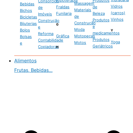
Fisioterapia
Produtos
Consórcios
Massagem
Bebidas
Vidros
Fraldas
de
de
Materiais
Bichos
(carros)
Funilaria
Beleza
Imóveis
de
Bicicletas
Vinhos
Produtos
Construção
Construção
Bijuterias
G
e
e
Moda
Bolos
Y
medicamentos
Reforma
Gráfica
Motopeças
Bolsas
Produtos
Contabilidade
Yoga
Motos
e
Geriátricos
Copiadoras
H
Alimentos
Frutas, Bebidas…