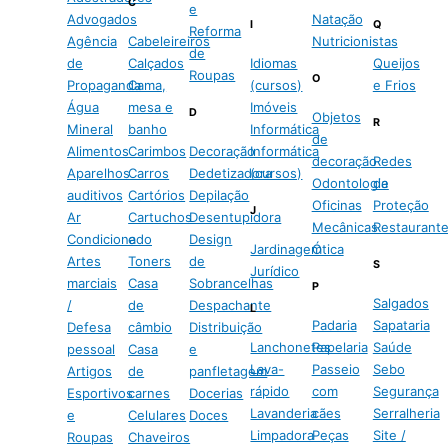
C
e
Advogados
Natação
I
Q
Reforma
Agência
Cabeleireiros
Nutricionistas
de
de
Calçados
Idiomas
Queijos
Roupas
O
Propaganda
Cama,
(cursos)
e Frios
Água
mesa e
Imóveis
D
Objetos
R
Mineral
banho
Informática
de
Alimentos
Carimbos
Decoração
Informática
decoração
Redes
Aparelhos
Carros
Dedetizadora
(cursos)
Odontologia
de
auditivos
Cartórios
Depilação
Oficinas
Proteção
J
Ar
Cartuchos
Desentupidora
Mecânicas
Restaurant
Condicionado
e
Design
Jardinagem
Ótica
Artes
Toners
de
S
Jurídico
marciais
Casa
Sobrancelhas
P
Salgados
/
de
Despachante
L
Padaria
Sapataria
Defesa
câmbio
Distribuição
Lanchonetes
Papelaria
Saúde
pessoal
Casa
e
Lava-
Passeio
Sebo
Artigos
de
panfletagem
rápido
com
Segurança
Esportivos
carnes
Docerias
Lavanderia
cães
Serralheria
e
Celulares
Doces
Limpadora
Peças
Site /
Roupas
Chaveiros