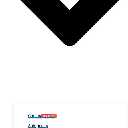
Carros
VER TUDO
Autopeças