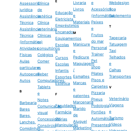
E
Livraria
e
Webdesign
Assessoria
Clínica
Livros
Acessórios
Spa
jurídica
de
Educação
e
(informática)
Suplemento
Assistência
estética
Eletricista
Materiais
Peixes
Técnica
Clínica
Empréstimos
T
e
Assistência
veterinária
Encanador
M
Frutos
Técnica
Clínicas
Tapeçaria
Equipamentos
do mar
(informática)
e
Manicure
Tatuagem
Escolas
Personal
Atividades
consultórios
e
Taxi
e
Trainer
Físicas
Colégios
Pedicure
Telhados
Cursos
Pet
Aulas
Comer
Maquiagem
e
Escolas
shop
particulares
e
/
Calhas
Infantis
Pilates
Autopeças
Beber
Esmaltes
Transportes
Esportes
Pisos e
Autos
Computadores,
Marcas
Estética
Carpetes
Tablets
V
e
B
Pizzaria
e
F
patentes
Veterinário
Pneus
Notes
Marcenaria
Barbearia
Viagens
Faculdades
Podologia
Comunicação
Marido
Bares
e
Farmácia
Portões
visual
de
Bares,
Turismo
de
Automáticos
Concessionárias
Aluguel
Lanches,
Vídeos
Manipulação
Presentes
Consórcio
Marketing
Comidinhas…
Vidraçaria