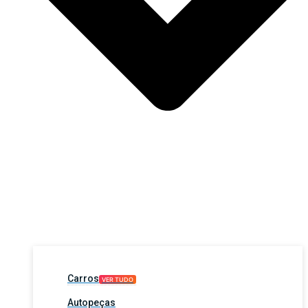
Carros
VER TUDO
Autopeças