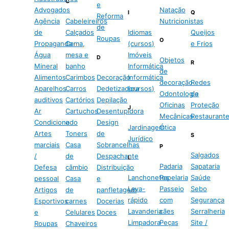
C
e
Advogados
Natação
I
Q
Reforma
Agência
Cabeleireiros
Nutricionistas
de
de
Calçados
Idiomas
Queijos
Roupas
O
Propaganda
Cama,
(cursos)
e Frios
Água
mesa e
Imóveis
D
Objetos
R
Mineral
banho
Informática
de
Alimentos
Carimbos
Decoração
Informática
decoração
Redes
Aparelhos
Carros
Dedetizadora
(cursos)
Odontologia
de
auditivos
Cartórios
Depilação
Oficinas
Proteção
J
Ar
Cartuchos
Desentupidora
Mecânicas
Restaurant
Condicionado
e
Design
Jardinagem
Ótica
Artes
Toners
de
S
Jurídico
marciais
Casa
Sobrancelhas
P
Salgados
/
de
Despachante
L
Padaria
Sapataria
Defesa
câmbio
Distribuição
Lanchonetes
Papelaria
Saúde
pessoal
Casa
e
Lava-
Passeio
Sebo
Artigos
de
panfletagem
rápido
com
Segurança
Esportivos
carnes
Docerias
Lavanderia
cães
Serralheria
e
Celulares
Doces
Limpadora
Peças
Site /
Roupas
Chaveiros