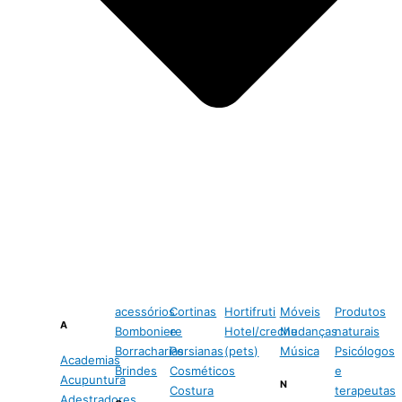
acessórios
Cortinas
Hortifruti
Móveis
Produtos
A
Bomboniere
e
Hotel/creche
Mudanças
naturais
Borracharias
Persianas
(pets)
Música
Psicólogos
Academias
Brindes
Cosméticos
e
Acupuntura
N
Costura
terapeutas
Adestradores