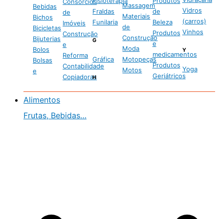
Fisioterapia
Produtos
Consórcios
Massagem
Bebidas
Vidros
Fraldas
de
de
Materiais
Bichos
(carros)
Funilaria
Beleza
Imóveis
de
Bicicletas
Vinhos
Produtos
Construção
Construção
Bijuterias
G
e
e
Moda
Bolos
Y
medicamentos
Reforma
Gráfica
Motopeças
Bolsas
Produtos
Contabilidade
Yoga
Motos
e
Geriátricos
Copiadoras
H
Alimentos
Frutas, Bebidas…