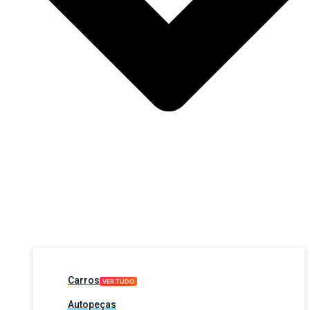
Carros
VER TUDO
Autopeças