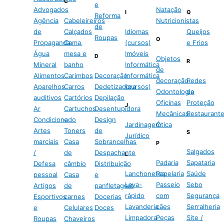
C
e
Advogados
Natação
I
Q
Reforma
Agência
Cabeleireiros
Nutricionistas
de
de
Calçados
Idiomas
Queijos
Roupas
O
Propaganda
Cama,
(cursos)
e Frios
Água
mesa e
Imóveis
D
Objetos
R
Mineral
banho
Informática
de
Alimentos
Carimbos
Decoração
Informática
decoração
Redes
Aparelhos
Carros
Dedetizadora
(cursos)
Odontologia
de
auditivos
Cartórios
Depilação
Oficinas
Proteção
J
Ar
Cartuchos
Desentupidora
Mecânicas
Restaurant
Condicionado
e
Design
Jardinagem
Ótica
Artes
Toners
de
S
Jurídico
marciais
Casa
Sobrancelhas
P
Salgados
/
de
Despachante
L
Padaria
Sapataria
Defesa
câmbio
Distribuição
Lanchonetes
Papelaria
Saúde
pessoal
Casa
e
Lava-
Passeio
Sebo
Artigos
de
panfletagem
rápido
com
Segurança
Esportivos
carnes
Docerias
Lavanderia
cães
Serralheria
e
Celulares
Doces
Limpadora
Peças
Site /
Roupas
Chaveiros