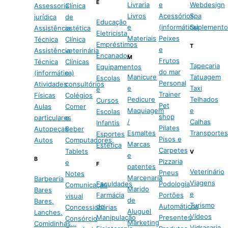
E
Livraria
e
Webdesign
Assessoria
Clínica
Livros
Acessórios
Spa
jurídica
de
Educação
e
(informática)
Suplemento
Assistência
estética
Eletricista
Materiais
Peixes
Técnica
Clínica
Empréstimos
T
e
Assistência
veterinária
Encanador
M
Frutos
Técnica
Clínicas
Tapeçaria
Equipamentos
do mar
(informática)
e
Manicure
Tatuagem
Escolas
Personal
Atividades
consultórios
e
Taxi
e
Trainer
Físicas
Colégios
Pedicure
Telhados
Cursos
Pet
Aulas
Comer
Maquiagem
e
Escolas
shop
particulares
e
/
Calhas
Infantis
Pilates
Autopeças
Beber
Esmaltes
Transportes
Esportes
Pisos e
Autos
Computadores,
Marcas
Estética
Carpetes
Tablets
V
e
B
Pizzaria
e
F
patentes
Veterinário
Pneus
Notes
Marcenaria
Barbearia
Viagens
Faculdades
Podologia
Comunicação
Marido
Bares
e
Farmácia
Portões
visual
de
Bares,
Turismo
de
Automáticos
Concessionárias
Aluguel
Lanches,
Vídeos
Manipulação
Presentes
Consórcio
Marketing
Comidinhas…
Vidraçaria