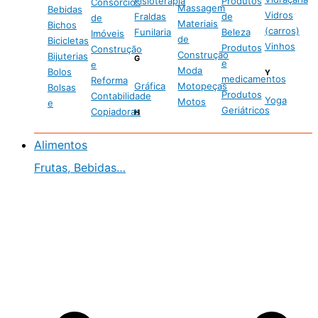
Fisioterapia
Produtos
Consórcios
Massagem
Bebidas
Vidros
Fraldas
de
de
Materiais
Bichos
(carros)
Funilaria
Beleza
Imóveis
de
Bicicletas
Vinhos
Produtos
Construção
Construção
Bijuterias
G
e
e
Moda
Bolos
Y
medicamentos
Reforma
Gráfica
Motopeças
Bolsas
Produtos
Contabilidade
Yoga
Motos
e
Geriátricos
Copiadoras
H
Alimentos
Frutas, Bebidas…