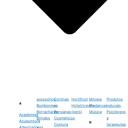
acessórios
Cortinas
Hortifruti
Móveis
Produtos
A
Bomboniere
e
Hotel/creche
Mudanças
naturais
Borracharias
Persianas
(pets)
Música
Psicólogos
Academias
Brindes
Cosméticos
e
Acupuntura
N
Costura
terapeutas
Adestradores