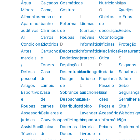
Água
Calçados
Cosméticos
Nutricionistas
Q
Mineral
Cama,
Costura
O
Queijos
Alimentos
mesa e
e
I
Objetos
e Frios
Aparelhos
banho
Reforma
Idiomas
de
R
auditivos
Carimbos
de
(cursos)
decoração
Redes
Ar
Carros
Roupas
Imóveis
Odontologia
de
Condicionado
Cartórios
D
Informática
Oficinas
Proteção
Artes
Cartuchos
Decoração
Informática
Mecânicas
Restauran
marciais
e
Dedetizadora
(cursos)
Ótica
S
/
Toners
Depilação
J
P
Salgados
Defesa
Casa
Desentupidora
Jardinagem
Padaria
Sapataria
pessoal
de
Design
Jurídico
Papelaria
Saúde
Artigos
câmbio
de
L
Passeio
Sebo
Esportivos
Casa
Sobrancelhas
Lanchonetes
com
Segurança
e
de
Despachante
Lava-
cães
Serralheria
Roupas
carnes
Distribuição
rápido
Peças e
Site /
Assessoria
Celulares
e
Lavanderia
Acessórios
Webdesig
jurídica
Chaveiros
panfletagem
Limpadora
(informática)
Spa
Assistência
Clínica
Docerias
Livraria
Peixes
Suplement
Técnica
de
Doces
Livros e
e
T