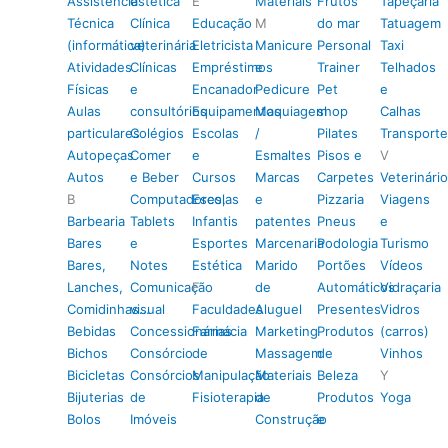
Assistência
estética
E
Materiais
Frutos
Tapeçaria
Técnica
Clínica
Educação
M
do mar
Tatuagem
(informática)
veterinária
Eletricista
Manicure
Personal
Taxi
Atividades
Clínicas
Empréstimos
e
Trainer
Telhados
Físicas
e
Encanador
Pedicure
Pet
e
Aulas
consultórios
Equipamentos
Maquiagem
shop
Calhas
particulares
Colégios
Escolas
/
Pilates
Transporte
Autopeças
Comer
e
Esmaltes
Pisos e
V
Autos
e Beber
Cursos
Marcas
Carpetes
Veterinário
B
Computadores,
Escolas
e
Pizzaria
Viagens
Barbearia
Tablets
Infantis
patentes
Pneus
e
Bares
e
Esportes
Marcenaria
Podologia
Turismo
Bares,
Notes
Estética
Marido
Portões
Vídeos
Lanches,
Comunicação
F
de
Automáticos
Vidraçaria
Comidinhas…
visual
Faculdades
Aluguel
Presentes
Vidros
Bebidas
Concessionárias
Farmácia
Marketing
Produtos
(carros)
Bichos
Consórcio
de
Massagem
de
Vinhos
Bicicletas
Consórcios
Manipulação
Materiais
Beleza
Y
Bijuterias
de
Fisioterapia
de
Produtos
Yoga
Bolos
Imóveis
Construção
e