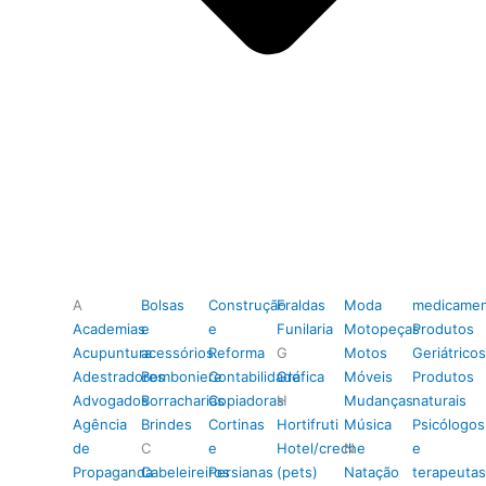
A
Bolsas
Construção
Fraldas
Moda
medicamen
Academias
e
e
Funilaria
Motopeças
Produtos
Acupuntura
acessórios
Reforma
G
Motos
Geriátricos
Adestradores
Bomboniere
Contabilidade
Gráfica
Móveis
Produtos
Advogados
Borracharias
Copiadoras
H
Mudanças
naturais
Agência
Brindes
Cortinas
Hortifruti
Música
Psicólogos
de
C
e
Hotel/creche
N
e
Propaganda
Cabeleireiros
Persianas
(pets)
Natação
terapeutas