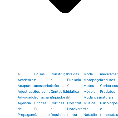
A
Bolsas
Construção
Fraldas
Moda
medicamen
Academias
e
e
Funilaria
Motopeças
Produtos
Acupuntura
acessórios
Reforma
G
Motos
Geriátricos
Adestradores
Bomboniere
Contabilidade
Gráfica
Móveis
Produtos
Advogados
Borracharias
Copiadoras
H
Mudanças
naturais
Agência
Brindes
Cortinas
Hortifruti
Música
Psicólogos
de
C
e
Hotel/creche
N
e
Propaganda
Cabeleireiros
Persianas
(pets)
Natação
terapeutas