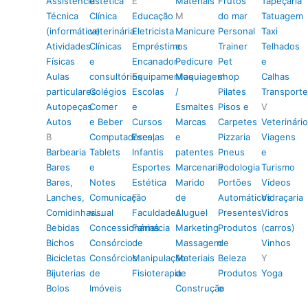
Assistência
estética
E
Materiais
Frutos
Tapeçaria
Técnica
Clínica
Educação
M
do mar
Tatuagem
(informática)
veterinária
Eletricista
Manicure
Personal
Taxi
Atividades
Clínicas
Empréstimos
e
Trainer
Telhados
Físicas
e
Encanador
Pedicure
Pet
e
Aulas
consultórios
Equipamentos
Maquiagem
shop
Calhas
particulares
Colégios
Escolas
/
Pilates
Transporte
Autopeças
Comer
e
Esmaltes
Pisos e
V
Autos
e Beber
Cursos
Marcas
Carpetes
Veterinário
B
Computadores,
Escolas
e
Pizzaria
Viagens
Barbearia
Tablets
Infantis
patentes
Pneus
e
Bares
e
Esportes
Marcenaria
Podologia
Turismo
Bares,
Notes
Estética
Marido
Portões
Vídeos
Lanches,
Comunicação
F
de
Automáticos
Vidraçaria
Comidinhas…
visual
Faculdades
Aluguel
Presentes
Vidros
Bebidas
Concessionárias
Farmácia
Marketing
Produtos
(carros)
Bichos
Consórcio
de
Massagem
de
Vinhos
Bicicletas
Consórcios
Manipulação
Materiais
Beleza
Y
Bijuterias
de
Fisioterapia
de
Produtos
Yoga
Bolos
Imóveis
Construção
e