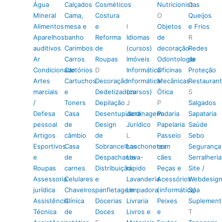
Água
Calçados
Cosméticos
Nutricionistas
Q
Mineral
Cama,
Costura
O
Queijos
Alimentos
mesa e
e
I
Objetos
e Frios
Aparelhos
banho
Reforma
Idiomas
de
R
auditivos
Carimbos
de
(cursos)
decoração
Redes
Ar
Carros
Roupas
Imóveis
Odontologia
de
Condicionado
Cartórios
D
Informática
Oficinas
Proteção
Artes
Cartuchos
Decoração
Informática
Mecânicas
Restauran
marciais
e
Dedetizadora
(cursos)
Ótica
S
/
Toners
Depilação
J
P
Salgados
Defesa
Casa
Desentupidora
Jardinagem
Padaria
Sapataria
pessoal
de
Design
Jurídico
Papelaria
Saúde
Artigos
câmbio
de
L
Passeio
Sebo
Esportivos
Casa
Sobrancelhas
Lanchonetes
com
Segurança
e
de
Despachante
Lava-
cães
Serralheria
Roupas
carnes
Distribuição
rápido
Peças e
Site /
Assessoria
Celulares
e
Lavanderia
Acessórios
Webdesig
jurídica
Chaveiros
panfletagem
Limpadora
(informática)
Spa
Assistência
Clínica
Docerias
Livraria
Peixes
Suplement
Técnica
de
Doces
Livros e
e
T