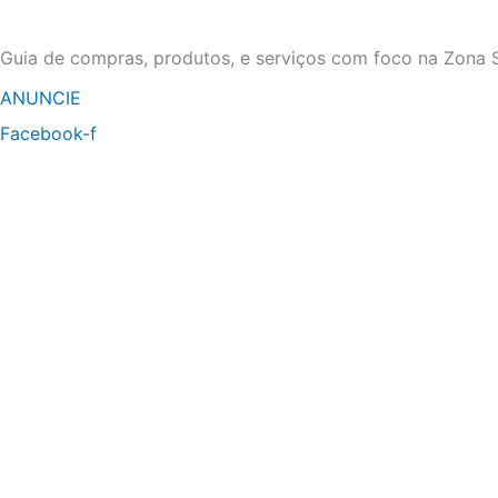
Ir
para
Guia de compras, produtos, e serviços com foco na Zona S
o
ANUNCIE
conteúdo
Facebook-f