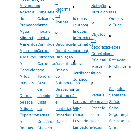
C
e
Advogados
Natação
I
Q
Reforma
Agência
Cabeleireiros
Nutricionistas
de
de
Calçados
Idiomas
Queijos
Roupas
O
Propaganda
Cama,
(cursos)
e Frios
Água
mesa e
Imóveis
D
Objetos
R
Mineral
banho
Informática
de
Alimentos
Carimbos
Decoração
Informática
decoração
Redes
Aparelhos
Carros
Dedetizadora
(cursos)
Odontologia
de
auditivos
Cartórios
Depilação
Oficinas
Proteção
J
Ar
Cartuchos
Desentupidora
Mecânicas
Restaurant
Condicionado
e
Design
Jardinagem
Ótica
Artes
Toners
de
S
Jurídico
marciais
Casa
Sobrancelhas
P
Salgados
/
de
Despachante
L
Padaria
Sapataria
Defesa
câmbio
Distribuição
Lanchonetes
Papelaria
Saúde
pessoal
Casa
e
Lava-
Passeio
Sebo
Artigos
de
panfletagem
rápido
com
Segurança
Esportivos
carnes
Docerias
Lavanderia
cães
Serralheria
e
Celulares
Doces
Limpadora
Peças
Site /
Roupas
Chaveiros