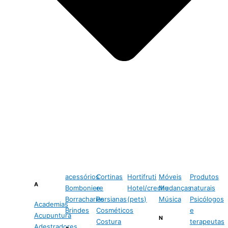
acessórios
Cortinas
Hortifruti
Móveis
Produtos
A
Bomboniere
e
Hotel/creche
Mudanças
naturais
Borracharias
Persianas
(pets)
Música
Psicólogos
Academias
Brindes
Cosméticos
e
Acupuntura
N
Costura
terapeutas
Adestradores