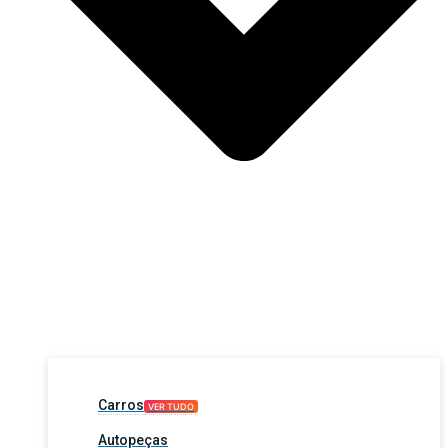
Carros
VER TUDO
Autopeças