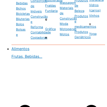
Fisioterapia
Produtos
Consórcios
Massagem
Bebidas
Vidros
Fraldas
de
de
Materiais
Bichos
(carros)
Funilaria
Beleza
Imóveis
de
Bicicletas
Vinhos
Produtos
Construção
Construção
Bijuterias
G
e
e
Moda
Bolos
Y
medicamentos
Reforma
Gráfica
Motopeças
Bolsas
Produtos
Contabilidade
Yoga
Motos
e
Geriátricos
Copiadoras
H
Alimentos
Frutas, Bebidas…