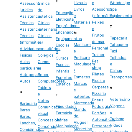
E
Livraria
e
Webdesign
Assessoria
Clínica
Livros
Acessórios
Spa
jurídica
de
Educação
e
(informática)
Suplemento
Assistência
estética
Eletricista
Materiais
Peixes
Técnica
Clínica
Empréstimos
T
e
Assistência
veterinária
Encanador
M
Frutos
Técnica
Clínicas
Tapeçaria
Equipamentos
do mar
(informática)
e
Manicure
Tatuagem
Escolas
Personal
Atividades
consultórios
e
Taxi
e
Trainer
Físicas
Colégios
Pedicure
Telhados
Cursos
Pet
Aulas
Comer
Maquiagem
e
Escolas
shop
particulares
e
/
Calhas
Infantis
Pilates
Autopeças
Beber
Esmaltes
Transportes
Esportes
Pisos e
Autos
Computadores,
Marcas
Estética
Carpetes
Tablets
V
e
B
Pizzaria
e
F
patentes
Veterinário
Pneus
Notes
Marcenaria
Barbearia
Viagens
Faculdades
Podologia
Comunicação
Marido
Bares
e
Farmácia
Portões
visual
de
Bares,
Turismo
de
Automáticos
Concessionárias
Aluguel
Lanches,
Vídeos
Manipulação
Presentes
Consórcio
Marketing
Comidinhas…
Vidraçaria