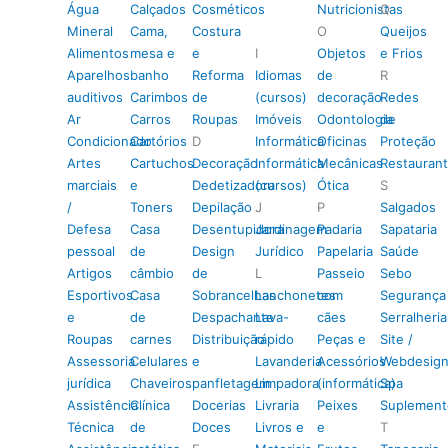
Água
Calçados
Cosméticos
Nutricionistas
Q
Mineral
Cama,
Costura
O
Queijos
Alimentos
mesa e
e
I
Objetos
e Frios
Aparelhos
banho
Reforma
Idiomas
de
R
auditivos
Carimbos
de
(cursos)
decoração
Redes
Ar
Carros
Roupas
Imóveis
Odontologia
de
Condicionado
Cartórios
D
Informática
Oficinas
Proteção
Artes
Cartuchos
Decoração
Informática
Mecânicas
Restauran
marciais
e
Dedetizadora
(cursos)
Ótica
S
/
Toners
Depilação
J
P
Salgados
Defesa
Casa
Desentupidora
Jardinagem
Padaria
Sapataria
pessoal
de
Design
Jurídico
Papelaria
Saúde
Artigos
câmbio
de
L
Passeio
Sebo
Esportivos
Casa
Sobrancelhas
Lanchonetes
com
Segurança
e
de
Despachante
Lava-
cães
Serralheria
Roupas
carnes
Distribuição
rápido
Peças e
Site /
Assessoria
Celulares
e
Lavanderia
Acessórios
Webdesig
jurídica
Chaveiros
panfletagem
Limpadora
(informática)
Spa
Assistência
Clínica
Docerias
Livraria
Peixes
Suplement
Técnica
de
Doces
Livros e
e
T