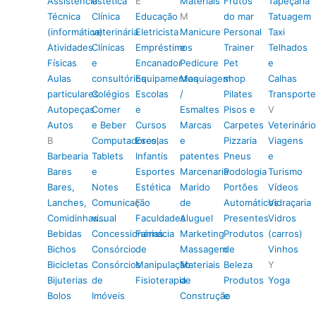
Assistência
estética
E
Materiais
Frutos
Tapeçaria
Técnica
Clínica
Educação
M
do mar
Tatuagem
(informática)
veterinária
Eletricista
Manicure
Personal
Taxi
Atividades
Clínicas
Empréstimos
e
Trainer
Telhados
Físicas
e
Encanador
Pedicure
Pet
e
Aulas
consultórios
Equipamentos
Maquiagem
shop
Calhas
particulares
Colégios
Escolas
/
Pilates
Transporte
Autopeças
Comer
e
Esmaltes
Pisos e
V
Autos
e Beber
Cursos
Marcas
Carpetes
Veterinário
B
Computadores,
Escolas
e
Pizzaria
Viagens
Barbearia
Tablets
Infantis
patentes
Pneus
e
Bares
e
Esportes
Marcenaria
Podologia
Turismo
Bares,
Notes
Estética
Marido
Portões
Vídeos
Lanches,
Comunicação
F
de
Automáticos
Vidraçaria
Comidinhas…
visual
Faculdades
Aluguel
Presentes
Vidros
Bebidas
Concessionárias
Farmácia
Marketing
Produtos
(carros)
Bichos
Consórcio
de
Massagem
de
Vinhos
Bicicletas
Consórcios
Manipulação
Materiais
Beleza
Y
Bijuterias
de
Fisioterapia
de
Produtos
Yoga
Bolos
Imóveis
Construção
e