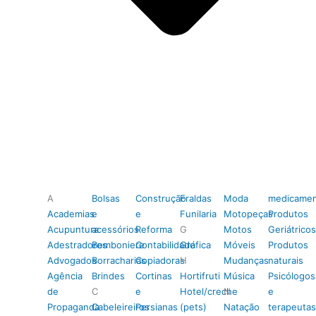
A
Bolsas
Construção
Fraldas
Moda
medicamen
Academias
e
e
Funilaria
Motopeças
Produtos
Acupuntura
acessórios
Reforma
G
Motos
Geriátricos
Adestradores
Bomboniere
Contabilidade
Gráfica
Móveis
Produtos
Advogados
Borracharias
Copiadoras
H
Mudanças
naturais
Agência
Brindes
Cortinas
Hortifruti
Música
Psicólogos
de
C
e
Hotel/creche
N
e
Propaganda
Cabeleireiros
Persianas
(pets)
Natação
terapeutas