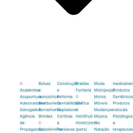
A
Bolsas
Construção
Fraldas
Moda
medicamen
Academias
e
e
Funilaria
Motopeças
Produtos
Acupuntura
acessórios
Reforma
G
Motos
Geriátricos
Adestradores
Bomboniere
Contabilidade
Gráfica
Móveis
Produtos
Advogados
Borracharias
Copiadoras
H
Mudanças
naturais
Agência
Brindes
Cortinas
Hortifruti
Música
Psicólogos
de
C
e
Hotel/creche
N
e
Propaganda
Cabeleireiros
Persianas
(pets)
Natação
terapeutas