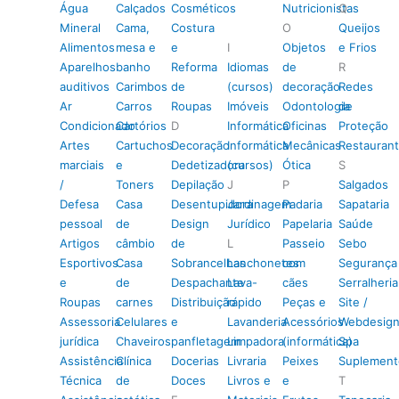
Água
Calçados
Cosméticos
Nutricionistas
Q
Mineral
Cama,
Costura
O
Queijos
Alimentos
mesa e
e
I
Objetos
e Frios
Aparelhos
banho
Reforma
Idiomas
de
R
auditivos
Carimbos
de
(cursos)
decoração
Redes
Ar
Carros
Roupas
Imóveis
Odontologia
de
Condicionado
Cartórios
D
Informática
Oficinas
Proteção
Artes
Cartuchos
Decoração
Informática
Mecânicas
Restauran
marciais
e
Dedetizadora
(cursos)
Ótica
S
/
Toners
Depilação
J
P
Salgados
Defesa
Casa
Desentupidora
Jardinagem
Padaria
Sapataria
pessoal
de
Design
Jurídico
Papelaria
Saúde
Artigos
câmbio
de
L
Passeio
Sebo
Esportivos
Casa
Sobrancelhas
Lanchonetes
com
Segurança
e
de
Despachante
Lava-
cães
Serralheria
Roupas
carnes
Distribuição
rápido
Peças e
Site /
Assessoria
Celulares
e
Lavanderia
Acessórios
Webdesig
jurídica
Chaveiros
panfletagem
Limpadora
(informática)
Spa
Assistência
Clínica
Docerias
Livraria
Peixes
Suplement
Técnica
de
Doces
Livros e
e
T