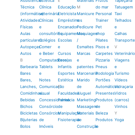
Assistência
estética
E
Materiais
Frutos
Tapeçaria
Técnica
Clínica
Educação
M
do mar
Tatuagem
(informática)
veterinária
Eletricista
Manicure
Personal
Taxi
Atividades
Clínicas
Empréstimos
e
Trainer
Telhados
Físicas
e
Encanador
Pedicure
Pet
e
Aulas
consultórios
Equipamentos
Maquiagem
shop
Calhas
particulares
Colégios
Escolas
/
Pilates
Transporte
Autopeças
Comer
e
Esmaltes
Pisos e
V
Autos
e Beber
Cursos
Marcas
Carpetes
Veterinário
B
Computadores,
Escolas
e
Pizzaria
Viagens
Barbearia
Tablets
Infantis
patentes
Pneus
e
Bares
e
Esportes
Marcenaria
Podologia
Turismo
Bares,
Notes
Estética
Marido
Portões
Vídeos
Lanches,
Comunicação
F
de
Automáticos
Vidraçaria
Comidinhas…
visual
Faculdades
Aluguel
Presentes
Vidros
Bebidas
Concessionárias
Farmácia
Marketing
Produtos
(carros)
Bichos
Consórcio
de
Massagem
de
Vinhos
Bicicletas
Consórcios
Manipulação
Materiais
Beleza
Y
Bijuterias
de
Fisioterapia
de
Produtos
Yoga
Bolos
Imóveis
Construção
e