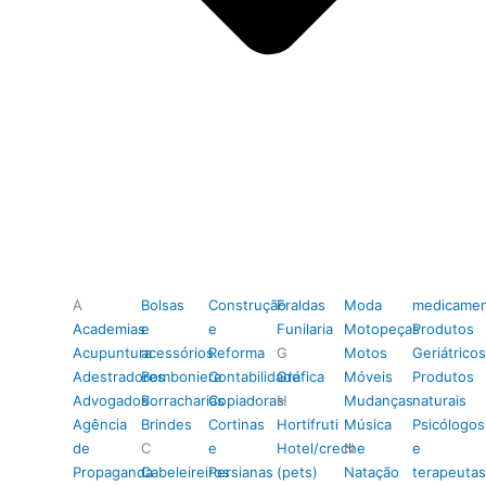
A
Bolsas
Construção
Fraldas
Moda
medicamen
Academias
e
e
Funilaria
Motopeças
Produtos
Acupuntura
acessórios
Reforma
G
Motos
Geriátricos
Adestradores
Bomboniere
Contabilidade
Gráfica
Móveis
Produtos
Advogados
Borracharias
Copiadoras
H
Mudanças
naturais
Agência
Brindes
Cortinas
Hortifruti
Música
Psicólogos
de
C
e
Hotel/creche
N
e
Propaganda
Cabeleireiros
Persianas
(pets)
Natação
terapeutas