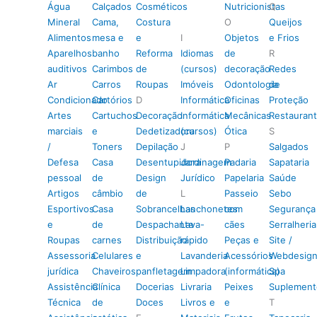
Água
Calçados
Cosméticos
Nutricionistas
Q
Mineral
Cama,
Costura
O
Queijos
Alimentos
mesa e
e
I
Objetos
e Frios
Aparelhos
banho
Reforma
Idiomas
de
R
auditivos
Carimbos
de
(cursos)
decoração
Redes
Ar
Carros
Roupas
Imóveis
Odontologia
de
Condicionado
Cartórios
D
Informática
Oficinas
Proteção
Artes
Cartuchos
Decoração
Informática
Mecânicas
Restauran
marciais
e
Dedetizadora
(cursos)
Ótica
S
/
Toners
Depilação
J
P
Salgados
Defesa
Casa
Desentupidora
Jardinagem
Padaria
Sapataria
pessoal
de
Design
Jurídico
Papelaria
Saúde
Artigos
câmbio
de
L
Passeio
Sebo
Esportivos
Casa
Sobrancelhas
Lanchonetes
com
Segurança
e
de
Despachante
Lava-
cães
Serralheria
Roupas
carnes
Distribuição
rápido
Peças e
Site /
Assessoria
Celulares
e
Lavanderia
Acessórios
Webdesig
jurídica
Chaveiros
panfletagem
Limpadora
(informática)
Spa
Assistência
Clínica
Docerias
Livraria
Peixes
Suplement
Técnica
de
Doces
Livros e
e
T