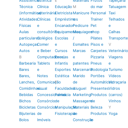
Assistência
estética
E
Materiais
Frutos
Tapeçaria
Técnica
Clínica
Educação
M
do mar
Tatuagem
(informática)
veterinária
Eletricista
Manicure
Personal
Taxi
Atividades
Clínicas
Empréstimos
e
Trainer
Telhados
Físicas
e
Encanador
Pedicure
Pet
e
Aulas
consultórios
Equipamentos
Maquiagem
shop
Calhas
particulares
Colégios
Escolas
/
Pilates
Transporte
Autopeças
Comer
e
Esmaltes
Pisos e
V
Autos
e Beber
Cursos
Marcas
Carpetes
Veterinário
B
Computadores,
Escolas
e
Pizzaria
Viagens
Barbearia
Tablets
Infantis
patentes
Pneus
e
Bares
e
Esportes
Marcenaria
Podologia
Turismo
Bares,
Notes
Estética
Marido
Portões
Vídeos
Lanches,
Comunicação
F
de
Automáticos
Vidraçaria
Comidinhas…
visual
Faculdades
Aluguel
Presentes
Vidros
Bebidas
Concessionárias
Farmácia
Marketing
Produtos
(carros)
Bichos
Consórcio
de
Massagem
de
Vinhos
Bicicletas
Consórcios
Manipulação
Materiais
Beleza
Y
Bijuterias
de
Fisioterapia
de
Produtos
Yoga
Bolos
Imóveis
Construção
e