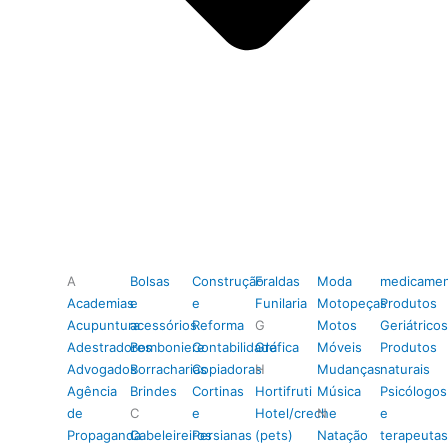
A
Bolsas
Construção
Fraldas
Moda
medicamen
Academias
e
e
Funilaria
Motopeças
Produtos
Acupuntura
acessórios
Reforma
G
Motos
Geriátricos
Adestradores
Bomboniere
Contabilidade
Gráfica
Móveis
Produtos
Advogados
Borracharias
Copiadoras
H
Mudanças
naturais
Agência
Brindes
Cortinas
Hortifruti
Música
Psicólogos
de
C
e
Hotel/creche
N
e
Propaganda
Cabeleireiros
Persianas
(pets)
Natação
terapeutas