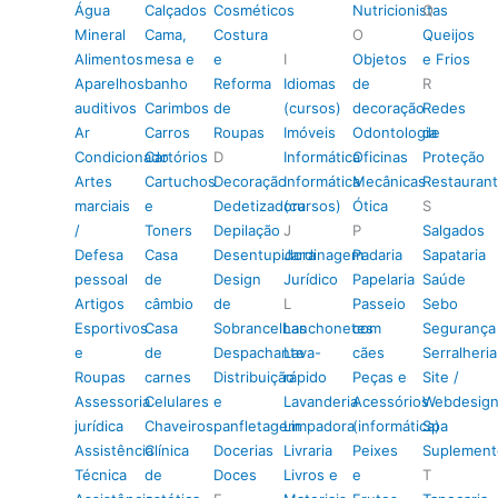
Água
Calçados
Cosméticos
Nutricionistas
Q
Mineral
Cama,
Costura
O
Queijos
Alimentos
mesa e
e
I
Objetos
e Frios
Aparelhos
banho
Reforma
Idiomas
de
R
auditivos
Carimbos
de
(cursos)
decoração
Redes
Ar
Carros
Roupas
Imóveis
Odontologia
de
Condicionado
Cartórios
D
Informática
Oficinas
Proteção
Artes
Cartuchos
Decoração
Informática
Mecânicas
Restauran
marciais
e
Dedetizadora
(cursos)
Ótica
S
/
Toners
Depilação
J
P
Salgados
Defesa
Casa
Desentupidora
Jardinagem
Padaria
Sapataria
pessoal
de
Design
Jurídico
Papelaria
Saúde
Artigos
câmbio
de
L
Passeio
Sebo
Esportivos
Casa
Sobrancelhas
Lanchonetes
com
Segurança
e
de
Despachante
Lava-
cães
Serralheria
Roupas
carnes
Distribuição
rápido
Peças e
Site /
Assessoria
Celulares
e
Lavanderia
Acessórios
Webdesig
jurídica
Chaveiros
panfletagem
Limpadora
(informática)
Spa
Assistência
Clínica
Docerias
Livraria
Peixes
Suplement
Técnica
de
Doces
Livros e
e
T