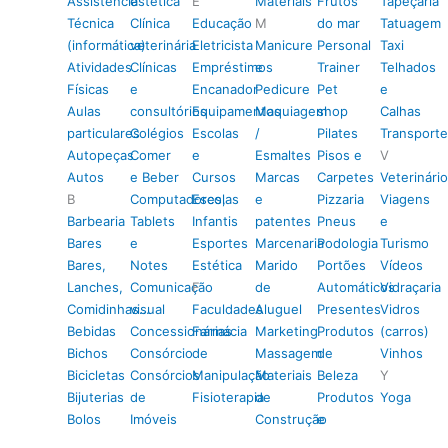
Assistência
estética
E
Materiais
Frutos
Tapeçaria
Técnica
Clínica
Educação
M
do mar
Tatuagem
(informática)
veterinária
Eletricista
Manicure
Personal
Taxi
Atividades
Clínicas
Empréstimos
e
Trainer
Telhados
Físicas
e
Encanador
Pedicure
Pet
e
Aulas
consultórios
Equipamentos
Maquiagem
shop
Calhas
particulares
Colégios
Escolas
/
Pilates
Transporte
Autopeças
Comer
e
Esmaltes
Pisos e
V
Autos
e Beber
Cursos
Marcas
Carpetes
Veterinário
B
Computadores,
Escolas
e
Pizzaria
Viagens
Barbearia
Tablets
Infantis
patentes
Pneus
e
Bares
e
Esportes
Marcenaria
Podologia
Turismo
Bares,
Notes
Estética
Marido
Portões
Vídeos
Lanches,
Comunicação
F
de
Automáticos
Vidraçaria
Comidinhas…
visual
Faculdades
Aluguel
Presentes
Vidros
Bebidas
Concessionárias
Farmácia
Marketing
Produtos
(carros)
Bichos
Consórcio
de
Massagem
de
Vinhos
Bicicletas
Consórcios
Manipulação
Materiais
Beleza
Y
Bijuterias
de
Fisioterapia
de
Produtos
Yoga
Bolos
Imóveis
Construção
e