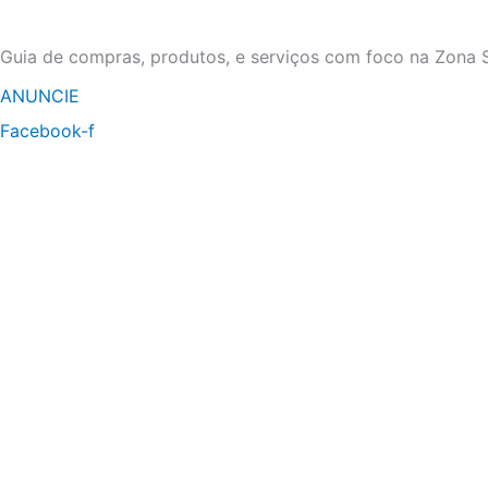
Ir
para
Guia de compras, produtos, e serviços com foco na Zona S
o
ANUNCIE
conteúdo
Facebook-f