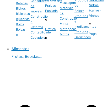
Fisioterapia
Produtos
Consórcios
Massagem
Bebidas
Vidros
Fraldas
de
de
Materiais
Bichos
(carros)
Funilaria
Beleza
Imóveis
de
Bicicletas
Vinhos
Produtos
Construção
Construção
Bijuterias
G
e
e
Moda
Bolos
Y
medicamentos
Reforma
Gráfica
Motopeças
Bolsas
Produtos
Contabilidade
Yoga
Motos
e
Geriátricos
Copiadoras
H
Alimentos
Frutas, Bebidas…