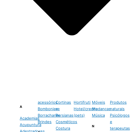
acessórios
Cortinas
Hortifruti
Móveis
Produtos
A
Bomboniere
e
Hotel/creche
Mudanças
naturais
Borracharias
Persianas
(pets)
Música
Psicólogos
Academias
Brindes
Cosméticos
e
Acupuntura
N
Costura
terapeutas
Adestradores