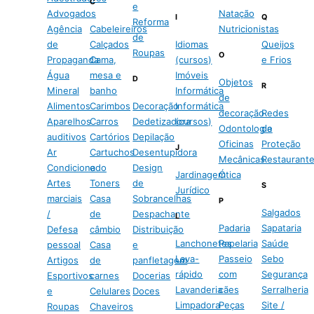
C
e
Advogados
Natação
I
Q
Reforma
Agência
Cabeleireiros
Nutricionistas
de
de
Calçados
Idiomas
Queijos
Roupas
O
Propaganda
Cama,
(cursos)
e Frios
Água
mesa e
Imóveis
D
Objetos
R
Mineral
banho
Informática
de
Alimentos
Carimbos
Decoração
Informática
decoração
Redes
Aparelhos
Carros
Dedetizadora
(cursos)
Odontologia
de
auditivos
Cartórios
Depilação
Oficinas
Proteção
J
Ar
Cartuchos
Desentupidora
Mecânicas
Restaurant
Condicionado
e
Design
Jardinagem
Ótica
Artes
Toners
de
S
Jurídico
marciais
Casa
Sobrancelhas
P
Salgados
/
de
Despachante
L
Padaria
Sapataria
Defesa
câmbio
Distribuição
Lanchonetes
Papelaria
Saúde
pessoal
Casa
e
Lava-
Passeio
Sebo
Artigos
de
panfletagem
rápido
com
Segurança
Esportivos
carnes
Docerias
Lavanderia
cães
Serralheria
e
Celulares
Doces
Limpadora
Peças
Site /
Roupas
Chaveiros