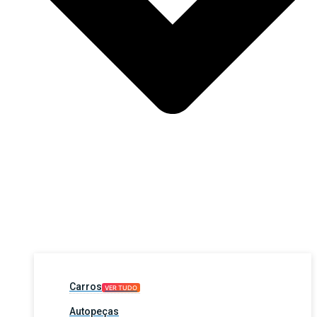
Carros
VER TUDO
Autopeças