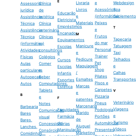
E
Livraria
e
Webdesign
Assessoria
Clínica
Livros
Acessórios
Spa
jurídica
de
Educação
e
(informática)
Suplemento
Assistência
estética
Eletricista
Materiais
Peixes
Técnica
Clínica
Empréstimos
T
e
Assistência
veterinária
Encanador
M
Frutos
Técnica
Clínicas
Tapeçaria
Equipamentos
do mar
(informática)
e
Manicure
Tatuagem
Escolas
Personal
Atividades
consultórios
e
Taxi
e
Trainer
Físicas
Colégios
Pedicure
Telhados
Cursos
Pet
Aulas
Comer
Maquiagem
e
Escolas
shop
particulares
e
/
Calhas
Infantis
Pilates
Autopeças
Beber
Esmaltes
Transportes
Esportes
Pisos e
Autos
Computadores,
Marcas
Estética
Carpetes
Tablets
V
e
B
Pizzaria
e
F
patentes
Veterinário
Pneus
Notes
Marcenaria
Barbearia
Viagens
Faculdades
Podologia
Comunicação
Marido
Bares
e
Farmácia
Portões
visual
de
Bares,
Turismo
de
Automáticos
Concessionárias
Aluguel
Lanches,
Vídeos
Manipulação
Presentes
Consórcio
Marketing
Comidinhas…
Vidraçaria