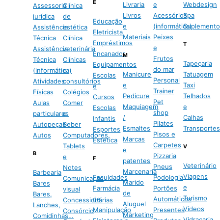
E
Livraria
e
Webdesign
Assessoria
Clínica
Livros
Acessórios
Spa
jurídica
de
Educação
e
(informática)
Suplemento
Assistência
estética
Eletricista
Materiais
Peixes
Técnica
Clínica
Empréstimos
T
e
Assistência
veterinária
Encanador
M
Frutos
Técnica
Clínicas
Tapeçaria
Equipamentos
do mar
(informática)
e
Manicure
Tatuagem
Escolas
Personal
Atividades
consultórios
e
Taxi
e
Trainer
Físicas
Colégios
Pedicure
Telhados
Cursos
Pet
Aulas
Comer
Maquiagem
e
Escolas
shop
particulares
e
/
Calhas
Infantis
Pilates
Autopeças
Beber
Esmaltes
Transportes
Esportes
Pisos e
Autos
Computadores,
Marcas
Estética
Carpetes
Tablets
V
e
B
Pizzaria
e
F
patentes
Veterinário
Pneus
Notes
Marcenaria
Barbearia
Viagens
Faculdades
Podologia
Comunicação
Marido
Bares
e
Farmácia
Portões
visual
de
Bares,
Turismo
de
Automáticos
Concessionárias
Aluguel
Lanches,
Vídeos
Manipulação
Presentes
Consórcio
Marketing
Comidinhas…
Vidraçaria