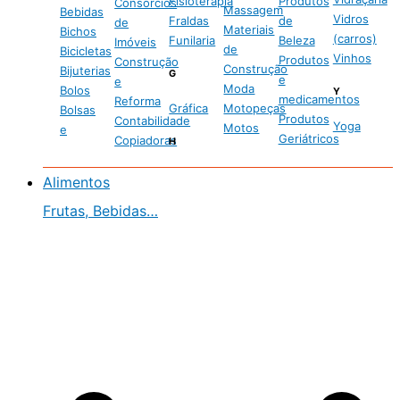
Fisioterapia
Produtos
Consórcios
Massagem
Bebidas
Vidros
Fraldas
de
de
Materiais
Bichos
(carros)
Funilaria
Beleza
Imóveis
de
Bicicletas
Vinhos
Produtos
Construção
Construção
Bijuterias
G
e
e
Moda
Bolos
Y
medicamentos
Reforma
Gráfica
Motopeças
Bolsas
Produtos
Contabilidade
Yoga
Motos
e
Geriátricos
Copiadoras
H
Alimentos
Frutas, Bebidas…