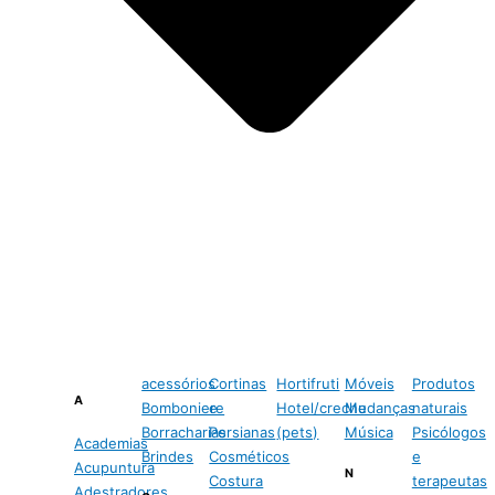
acessórios
Cortinas
Hortifruti
Móveis
Produtos
A
Bomboniere
e
Hotel/creche
Mudanças
naturais
Borracharias
Persianas
(pets)
Música
Psicólogos
Academias
Brindes
Cosméticos
e
Acupuntura
N
Costura
terapeutas
Adestradores