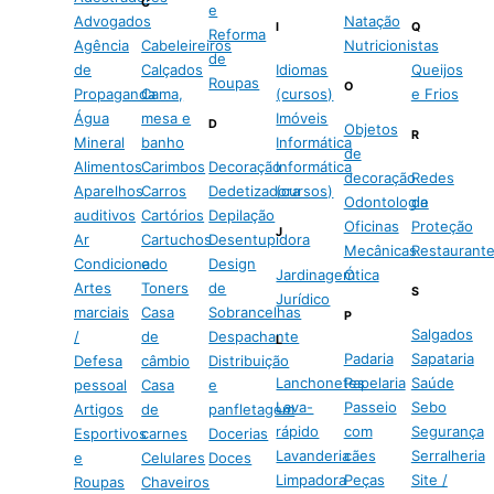
C
e
Advogados
Natação
I
Q
Reforma
Agência
Cabeleireiros
Nutricionistas
de
de
Calçados
Idiomas
Queijos
Roupas
O
Propaganda
Cama,
(cursos)
e Frios
Água
mesa e
Imóveis
D
Objetos
R
Mineral
banho
Informática
de
Alimentos
Carimbos
Decoração
Informática
decoração
Redes
Aparelhos
Carros
Dedetizadora
(cursos)
Odontologia
de
auditivos
Cartórios
Depilação
Oficinas
Proteção
J
Ar
Cartuchos
Desentupidora
Mecânicas
Restaurant
Condicionado
e
Design
Jardinagem
Ótica
Artes
Toners
de
S
Jurídico
marciais
Casa
Sobrancelhas
P
Salgados
/
de
Despachante
L
Padaria
Sapataria
Defesa
câmbio
Distribuição
Lanchonetes
Papelaria
Saúde
pessoal
Casa
e
Lava-
Passeio
Sebo
Artigos
de
panfletagem
rápido
com
Segurança
Esportivos
carnes
Docerias
Lavanderia
cães
Serralheria
e
Celulares
Doces
Limpadora
Peças
Site /
Roupas
Chaveiros