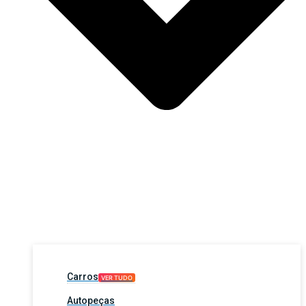
Carros
VER TUDO
Autopeças