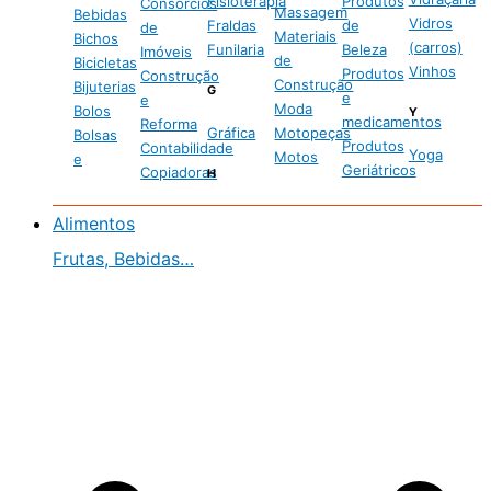
Fisioterapia
Produtos
Consórcios
Massagem
Bebidas
Vidros
Fraldas
de
de
Materiais
Bichos
(carros)
Funilaria
Beleza
Imóveis
de
Bicicletas
Vinhos
Produtos
Construção
Construção
Bijuterias
G
e
e
Moda
Bolos
Y
medicamentos
Reforma
Gráfica
Motopeças
Bolsas
Produtos
Contabilidade
Yoga
Motos
e
Geriátricos
Copiadoras
H
Alimentos
Frutas, Bebidas…