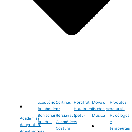
acessórios
Cortinas
Hortifruti
Móveis
Produtos
A
Bomboniere
e
Hotel/creche
Mudanças
naturais
Borracharias
Persianas
(pets)
Música
Psicólogos
Academias
Brindes
Cosméticos
e
Acupuntura
N
Costura
terapeutas
Adestradores