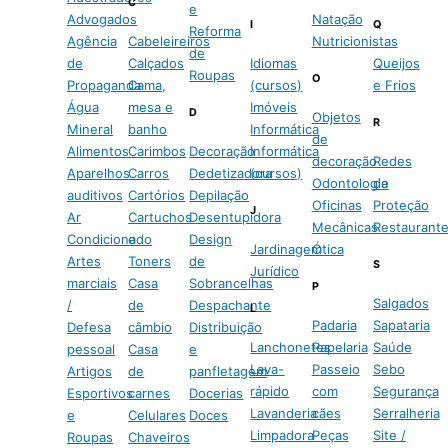
C
e
Advogados
Natação
I
Q
Reforma
Agência
Cabeleireiros
Nutricionistas
de
de
Calçados
Idiomas
Queijos
Roupas
O
Propaganda
Cama,
(cursos)
e Frios
Água
mesa e
Imóveis
D
Objetos
R
Mineral
banho
Informática
de
Alimentos
Carimbos
Decoração
Informática
decoração
Redes
Aparelhos
Carros
Dedetizadora
(cursos)
Odontologia
de
auditivos
Cartórios
Depilação
Oficinas
Proteção
J
Ar
Cartuchos
Desentupidora
Mecânicas
Restaurant
Condicionado
e
Design
Jardinagem
Ótica
Artes
Toners
de
S
Jurídico
marciais
Casa
Sobrancelhas
P
Salgados
/
de
Despachante
L
Padaria
Sapataria
Defesa
câmbio
Distribuição
Lanchonetes
Papelaria
Saúde
pessoal
Casa
e
Lava-
Passeio
Sebo
Artigos
de
panfletagem
rápido
com
Segurança
Esportivos
carnes
Docerias
Lavanderia
cães
Serralheria
e
Celulares
Doces
Limpadora
Peças
Site /
Roupas
Chaveiros