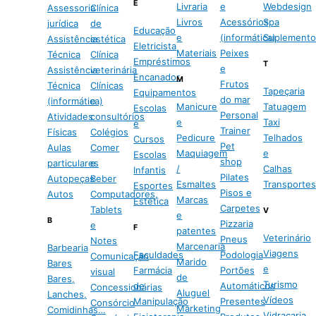
E
Livraria
e
Webdesign
Assessoria
Clínica
Livros
Acessórios
Spa
jurídica
de
Educação
e
(informática)
Suplemento
Assistência
estética
Eletricista
Materiais
Peixes
Técnica
Clínica
Empréstimos
T
e
Assistência
veterinária
Encanador
M
Frutos
Técnica
Clínicas
Tapeçaria
Equipamentos
do mar
(informática)
e
Manicure
Tatuagem
Escolas
Personal
Atividades
consultórios
e
Taxi
e
Trainer
Físicas
Colégios
Pedicure
Telhados
Cursos
Pet
Aulas
Comer
Maquiagem
e
Escolas
shop
particulares
e
/
Calhas
Infantis
Pilates
Autopeças
Beber
Esmaltes
Transportes
Esportes
Pisos e
Autos
Computadores,
Marcas
Estética
Carpetes
Tablets
V
e
B
Pizzaria
e
F
patentes
Veterinário
Pneus
Notes
Marcenaria
Barbearia
Viagens
Faculdades
Podologia
Comunicação
Marido
Bares
e
Farmácia
Portões
visual
de
Bares,
Turismo
de
Automáticos
Concessionárias
Aluguel
Lanches,
Vídeos
Manipulação
Presentes
Consórcio
Marketing
Comidinhas…
Vidraçaria