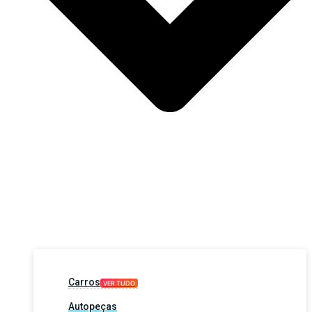
Carros
VER TUDO
Autopeças