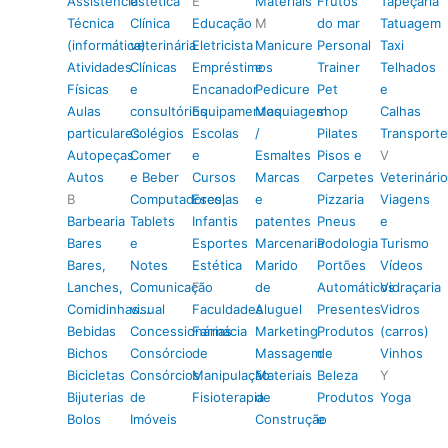
Assistência
estética
E
Materiais
Frutos
Tapeçaria
Técnica
Clínica
Educação
M
do mar
Tatuagem
(informática)
veterinária
Eletricista
Manicure
Personal
Taxi
Atividades
Clínicas
Empréstimos
e
Trainer
Telhados
Físicas
e
Encanador
Pedicure
Pet
e
Aulas
consultórios
Equipamentos
Maquiagem
shop
Calhas
particulares
Colégios
Escolas
/
Pilates
Transporte
Autopeças
Comer
e
Esmaltes
Pisos e
V
Autos
e Beber
Cursos
Marcas
Carpetes
Veterinário
B
Computadores,
Escolas
e
Pizzaria
Viagens
Barbearia
Tablets
Infantis
patentes
Pneus
e
Bares
e
Esportes
Marcenaria
Podologia
Turismo
Bares,
Notes
Estética
Marido
Portões
Vídeos
Lanches,
Comunicação
F
de
Automáticos
Vidraçaria
Comidinhas…
visual
Faculdades
Aluguel
Presentes
Vidros
Bebidas
Concessionárias
Farmácia
Marketing
Produtos
(carros)
Bichos
Consórcio
de
Massagem
de
Vinhos
Bicicletas
Consórcios
Manipulação
Materiais
Beleza
Y
Bijuterias
de
Fisioterapia
de
Produtos
Yoga
Bolos
Imóveis
Construção
e