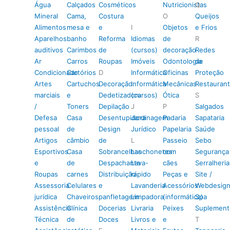
Água
Calçados
Cosméticos
Nutricionistas
Q
Mineral
Cama,
Costura
O
Queijos
Alimentos
mesa e
e
I
Objetos
e Frios
Aparelhos
banho
Reforma
Idiomas
de
R
auditivos
Carimbos
de
(cursos)
decoração
Redes
Ar
Carros
Roupas
Imóveis
Odontologia
de
Condicionado
Cartórios
D
Informática
Oficinas
Proteção
Artes
Cartuchos
Decoração
Informática
Mecânicas
Restauran
marciais
e
Dedetizadora
(cursos)
Ótica
S
/
Toners
Depilação
J
P
Salgados
Defesa
Casa
Desentupidora
Jardinagem
Padaria
Sapataria
pessoal
de
Design
Jurídico
Papelaria
Saúde
Artigos
câmbio
de
L
Passeio
Sebo
Esportivos
Casa
Sobrancelhas
Lanchonetes
com
Segurança
e
de
Despachante
Lava-
cães
Serralheria
Roupas
carnes
Distribuição
rápido
Peças e
Site /
Assessoria
Celulares
e
Lavanderia
Acessórios
Webdesig
jurídica
Chaveiros
panfletagem
Limpadora
(informática)
Spa
Assistência
Clínica
Docerias
Livraria
Peixes
Suplement
Técnica
de
Doces
Livros e
e
T