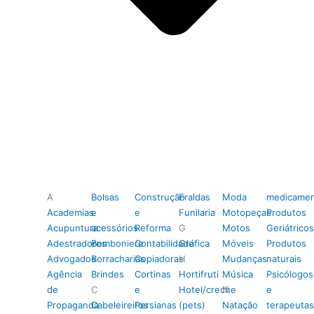
A
Bolsas
Construção
Fraldas
Moda
medicamen
Academias
e
e
Funilaria
Motopeças
Produtos
Acupuntura
acessórios
Reforma
G
Motos
Geriátricos
Adestradores
Bomboniere
Contabilidade
Gráfica
Móveis
Produtos
Advogados
Borracharias
Copiadoras
H
Mudanças
naturais
Agência
Brindes
Cortinas
Hortifruti
Música
Psicólogos
de
C
e
Hotel/creche
N
e
Propaganda
Cabeleireiros
Persianas
(pets)
Natação
terapeutas