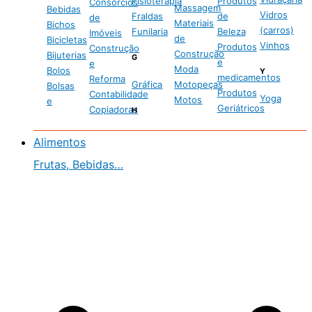
Fisioterapia
Produtos
Consórcios
Massagem
Bebidas
Vidros
Fraldas
de
de
Materiais
Bichos
(carros)
Funilaria
Beleza
Imóveis
de
Bicicletas
Vinhos
Produtos
Construção
Construção
Bijuterias
G
e
e
Moda
Bolos
Y
medicamentos
Reforma
Gráfica
Motopeças
Bolsas
Produtos
Contabilidade
Yoga
Motos
e
Geriátricos
Copiadoras
H
Alimentos
Frutas, Bebidas…