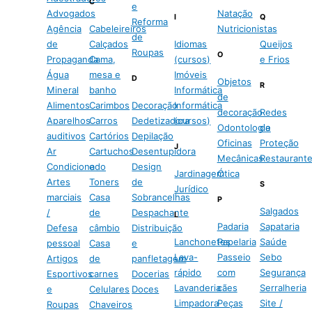
C
e
Advogados
Natação
I
Q
Reforma
Agência
Cabeleireiros
Nutricionistas
de
de
Calçados
Idiomas
Queijos
Roupas
O
Propaganda
Cama,
(cursos)
e Frios
Água
mesa e
Imóveis
D
Objetos
R
Mineral
banho
Informática
de
Alimentos
Carimbos
Decoração
Informática
decoração
Redes
Aparelhos
Carros
Dedetizadora
(cursos)
Odontologia
de
auditivos
Cartórios
Depilação
Oficinas
Proteção
J
Ar
Cartuchos
Desentupidora
Mecânicas
Restaurant
Condicionado
e
Design
Jardinagem
Ótica
Artes
Toners
de
S
Jurídico
marciais
Casa
Sobrancelhas
P
Salgados
/
de
Despachante
L
Padaria
Sapataria
Defesa
câmbio
Distribuição
Lanchonetes
Papelaria
Saúde
pessoal
Casa
e
Lava-
Passeio
Sebo
Artigos
de
panfletagem
rápido
com
Segurança
Esportivos
carnes
Docerias
Lavanderia
cães
Serralheria
e
Celulares
Doces
Limpadora
Peças
Site /
Roupas
Chaveiros