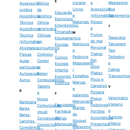
E
Livraria
e
Webdesign
Assessoria
Clínica
Livros
Acessórios
Spa
jurídica
de
Educação
e
(informática)
Suplemento
Assistência
estética
Eletricista
Materiais
Peixes
Técnica
Clínica
Empréstimos
T
e
Assistência
veterinária
Encanador
M
Frutos
Técnica
Clínicas
Tapeçaria
Equipamentos
do mar
(informática)
e
Manicure
Tatuagem
Escolas
Personal
Atividades
consultórios
e
Taxi
e
Trainer
Físicas
Colégios
Pedicure
Telhados
Cursos
Pet
Aulas
Comer
Maquiagem
e
Escolas
shop
particulares
e
/
Calhas
Infantis
Pilates
Autopeças
Beber
Esmaltes
Transportes
Esportes
Pisos e
Autos
Computadores,
Marcas
Estética
Carpetes
Tablets
V
e
B
Pizzaria
e
F
patentes
Veterinário
Pneus
Notes
Marcenaria
Barbearia
Viagens
Faculdades
Podologia
Comunicação
Marido
Bares
e
Farmácia
Portões
visual
de
Bares,
Turismo
de
Automáticos
Concessionárias
Aluguel
Lanches,
Vídeos
Manipulação
Presentes
Consórcio
Marketing
Comidinhas…
Vidraçaria