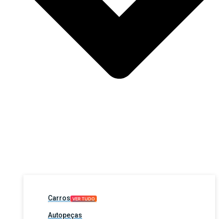
Carros
VER TUDO
Autopeças