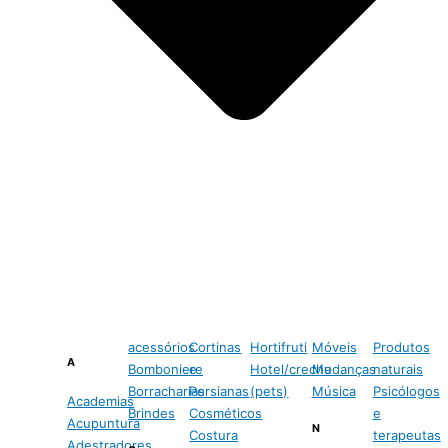
acessórios
Cortinas
Hortifruti
Móveis
Produtos
A
Bomboniere
e
Hotel/creche
Mudanças
naturais
Borracharias
Persianas
(pets)
Música
Psicólogos
Academias
Brindes
Cosméticos
e
Acupuntura
N
Costura
terapeutas
Adestradores