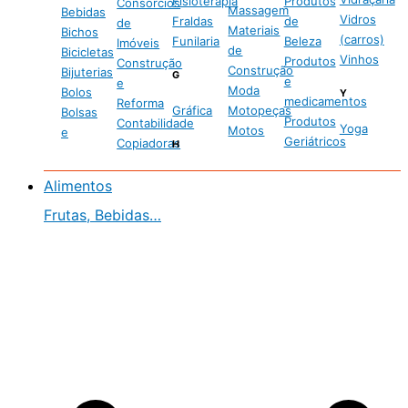
Fisioterapia
Produtos
Consórcios
Massagem
Bebidas
Vidros
Fraldas
de
de
Materiais
Bichos
(carros)
Funilaria
Beleza
Imóveis
de
Bicicletas
Vinhos
Produtos
Construção
Construção
Bijuterias
G
e
e
Moda
Bolos
Y
medicamentos
Reforma
Gráfica
Motopeças
Bolsas
Produtos
Contabilidade
Yoga
Motos
e
Geriátricos
Copiadoras
H
Alimentos
Frutas, Bebidas…