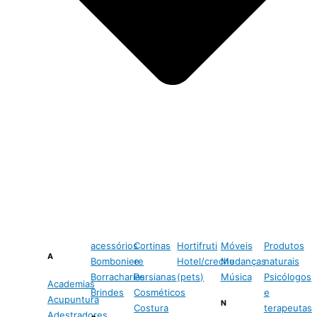
acessórios
Cortinas
Hortifruti
Móveis
Produtos
A
Bomboniere
e
Hotel/creche
Mudanças
naturais
Borracharias
Persianas
(pets)
Música
Psicólogos
Academias
Brindes
Cosméticos
e
Acupuntura
N
Costura
terapeutas
Adestradores