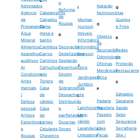
C
e
Advogados
Natação
I
Q
Reforma
Agência
Cabeleireiros
Nutricionistas
de
de
Calçados
Idiomas
Queijos
Roupas
O
Propaganda
Cama,
(cursos)
e Frios
Água
mesa e
Imóveis
D
Objetos
R
Mineral
banho
Informática
de
Alimentos
Carimbos
Decoração
Informática
decoração
Redes
Aparelhos
Carros
Dedetizadora
(cursos)
Odontologia
de
auditivos
Cartórios
Depilação
Oficinas
Proteção
J
Ar
Cartuchos
Desentupidora
Mecânicas
Restaurant
Condicionado
e
Design
Jardinagem
Ótica
Artes
Toners
de
S
Jurídico
marciais
Casa
Sobrancelhas
P
Salgados
/
de
Despachante
L
Padaria
Sapataria
Defesa
câmbio
Distribuição
Lanchonetes
Papelaria
Saúde
pessoal
Casa
e
Lava-
Passeio
Sebo
Artigos
de
panfletagem
rápido
com
Segurança
Esportivos
carnes
Docerias
Lavanderia
cães
Serralheria
e
Celulares
Doces
Limpadora
Peças
Site /
Roupas
Chaveiros