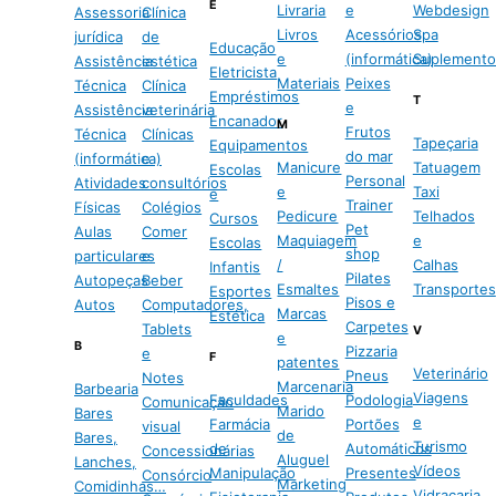
E
Livraria
e
Webdesign
Assessoria
Clínica
Livros
Acessórios
Spa
jurídica
de
Educação
e
(informática)
Suplemento
Assistência
estética
Eletricista
Materiais
Peixes
Técnica
Clínica
Empréstimos
T
e
Assistência
veterinária
Encanador
M
Frutos
Técnica
Clínicas
Tapeçaria
Equipamentos
do mar
(informática)
e
Manicure
Tatuagem
Escolas
Personal
Atividades
consultórios
e
Taxi
e
Trainer
Físicas
Colégios
Pedicure
Telhados
Cursos
Pet
Aulas
Comer
Maquiagem
e
Escolas
shop
particulares
e
/
Calhas
Infantis
Pilates
Autopeças
Beber
Esmaltes
Transportes
Esportes
Pisos e
Autos
Computadores,
Marcas
Estética
Carpetes
Tablets
V
e
B
Pizzaria
e
F
patentes
Veterinário
Pneus
Notes
Marcenaria
Barbearia
Viagens
Faculdades
Podologia
Comunicação
Marido
Bares
e
Farmácia
Portões
visual
de
Bares,
Turismo
de
Automáticos
Concessionárias
Aluguel
Lanches,
Vídeos
Manipulação
Presentes
Consórcio
Marketing
Comidinhas…
Vidraçaria