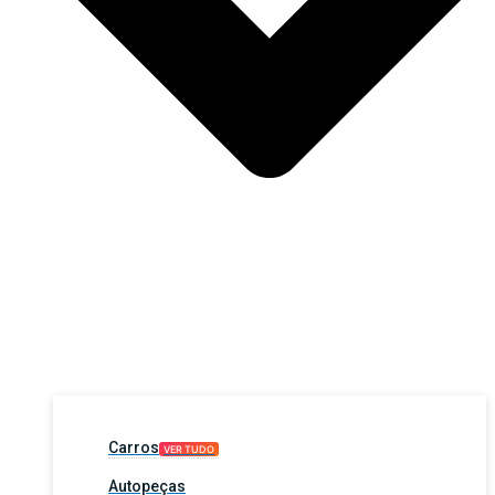
Carros
VER TUDO
Autopeças