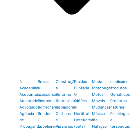
A
Bolsas
Construção
Fraldas
Moda
medicamen
Academias
e
e
Funilaria
Motopeças
Produtos
Acupuntura
acessórios
Reforma
G
Motos
Geriátricos
Adestradores
Bomboniere
Contabilidade
Gráfica
Móveis
Produtos
Advogados
Borracharias
Copiadoras
H
Mudanças
naturais
Agência
Brindes
Cortinas
Hortifruti
Música
Psicólogos
de
C
e
Hotel/creche
N
e
Propaganda
Cabeleireiros
Persianas
(pets)
Natação
terapeutas