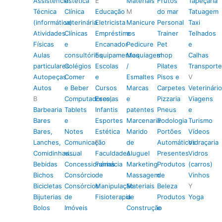
Assistência
estética
E
Materiais
Frutos
Tapeçaria
Técnica
Clínica
Educação
M
do mar
Tatuagem
(informática)
veterinária
Eletricista
Manicure
Personal
Taxi
Atividades
Clínicas
Empréstimos
e
Trainer
Telhados
Físicas
e
Encanador
Pedicure
Pet
e
Aulas
consultórios
Equipamentos
Maquiagem
shop
Calhas
particulares
Colégios
Escolas
/
Pilates
Transporte
Autopeças
Comer
e
Esmaltes
Pisos e
V
Autos
e Beber
Cursos
Marcas
Carpetes
Veterinário
B
Computadores,
Escolas
e
Pizzaria
Viagens
Barbearia
Tablets
Infantis
patentes
Pneus
e
Bares
e
Esportes
Marcenaria
Podologia
Turismo
Bares,
Notes
Estética
Marido
Portões
Vídeos
Lanches,
Comunicação
F
de
Automáticos
Vidraçaria
Comidinhas…
visual
Faculdades
Aluguel
Presentes
Vidros
Bebidas
Concessionárias
Farmácia
Marketing
Produtos
(carros)
Bichos
Consórcio
de
Massagem
de
Vinhos
Bicicletas
Consórcios
Manipulação
Materiais
Beleza
Y
Bijuterias
de
Fisioterapia
de
Produtos
Yoga
Bolos
Imóveis
Construção
e