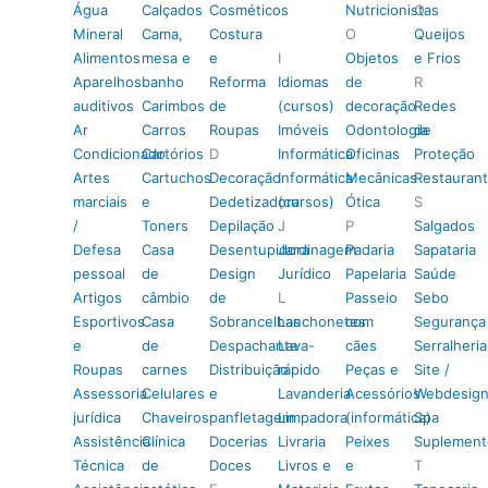
Água
Calçados
Cosméticos
Nutricionistas
Q
Mineral
Cama,
Costura
O
Queijos
Alimentos
mesa e
e
I
Objetos
e Frios
Aparelhos
banho
Reforma
Idiomas
de
R
auditivos
Carimbos
de
(cursos)
decoração
Redes
Ar
Carros
Roupas
Imóveis
Odontologia
de
Condicionado
Cartórios
D
Informática
Oficinas
Proteção
Artes
Cartuchos
Decoração
Informática
Mecânicas
Restauran
marciais
e
Dedetizadora
(cursos)
Ótica
S
/
Toners
Depilação
J
P
Salgados
Defesa
Casa
Desentupidora
Jardinagem
Padaria
Sapataria
pessoal
de
Design
Jurídico
Papelaria
Saúde
Artigos
câmbio
de
L
Passeio
Sebo
Esportivos
Casa
Sobrancelhas
Lanchonetes
com
Segurança
e
de
Despachante
Lava-
cães
Serralheria
Roupas
carnes
Distribuição
rápido
Peças e
Site /
Assessoria
Celulares
e
Lavanderia
Acessórios
Webdesig
jurídica
Chaveiros
panfletagem
Limpadora
(informática)
Spa
Assistência
Clínica
Docerias
Livraria
Peixes
Suplement
Técnica
de
Doces
Livros e
e
T