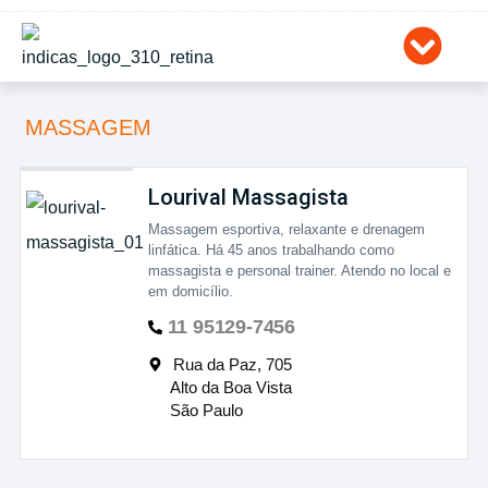
Ir
para
o
conteúdo
MASSAGEM
Lourival Massagista
Massagem esportiva, relaxante e drenagem
linfática. Há 45 anos trabalhando como
massagista e personal trainer. Atendo no local e
em domicílio.
11 95129-7456
Rua da Paz, 705
Alto da Boa Vista
São Paulo