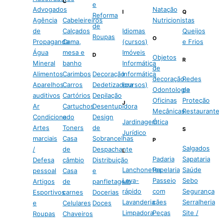
C
e
Advogados
Natação
I
Q
Reforma
Agência
Cabeleireiros
Nutricionistas
de
de
Calçados
Idiomas
Queijos
Roupas
O
Propaganda
Cama,
(cursos)
e Frios
Água
mesa e
Imóveis
D
Objetos
R
Mineral
banho
Informática
de
Alimentos
Carimbos
Decoração
Informática
decoração
Redes
Aparelhos
Carros
Dedetizadora
(cursos)
Odontologia
de
auditivos
Cartórios
Depilação
Oficinas
Proteção
J
Ar
Cartuchos
Desentupidora
Mecânicas
Restaurant
Condicionado
e
Design
Jardinagem
Ótica
Artes
Toners
de
S
Jurídico
marciais
Casa
Sobrancelhas
P
Salgados
/
de
Despachante
L
Padaria
Sapataria
Defesa
câmbio
Distribuição
Lanchonetes
Papelaria
Saúde
pessoal
Casa
e
Lava-
Passeio
Sebo
Artigos
de
panfletagem
rápido
com
Segurança
Esportivos
carnes
Docerias
Lavanderia
cães
Serralheria
e
Celulares
Doces
Limpadora
Peças
Site /
Roupas
Chaveiros