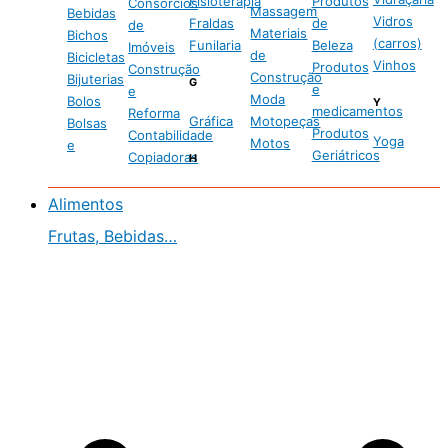
Fisioterapia
Produtos
Consórcios
Massagem
Bebidas
Vidros
Fraldas
de
de
Materiais
Bichos
(carros)
Funilaria
Beleza
Imóveis
de
Bicicletas
Vinhos
Produtos
Construção
Construção
Bijuterias
G
e
e
Moda
Bolos
Y
medicamentos
Reforma
Gráfica
Motopeças
Bolsas
Produtos
Contabilidade
Yoga
Motos
e
Geriátricos
Copiadoras
H
Alimentos
Frutas, Bebidas…