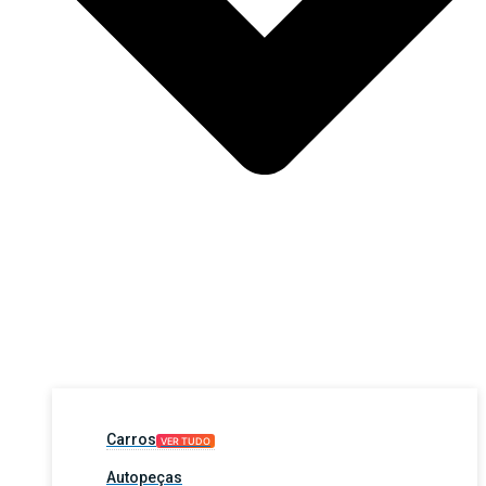
Carros
VER TUDO
Autopeças