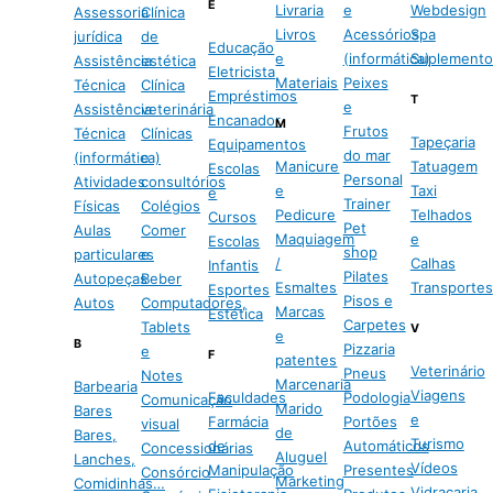
E
Livraria
e
Webdesign
Assessoria
Clínica
Livros
Acessórios
Spa
jurídica
de
Educação
e
(informática)
Suplemento
Assistência
estética
Eletricista
Materiais
Peixes
Técnica
Clínica
Empréstimos
T
e
Assistência
veterinária
Encanador
M
Frutos
Técnica
Clínicas
Tapeçaria
Equipamentos
do mar
(informática)
e
Manicure
Tatuagem
Escolas
Personal
Atividades
consultórios
e
Taxi
e
Trainer
Físicas
Colégios
Pedicure
Telhados
Cursos
Pet
Aulas
Comer
Maquiagem
e
Escolas
shop
particulares
e
/
Calhas
Infantis
Pilates
Autopeças
Beber
Esmaltes
Transportes
Esportes
Pisos e
Autos
Computadores,
Marcas
Estética
Carpetes
Tablets
V
e
B
Pizzaria
e
F
patentes
Veterinário
Pneus
Notes
Marcenaria
Barbearia
Viagens
Faculdades
Podologia
Comunicação
Marido
Bares
e
Farmácia
Portões
visual
de
Bares,
Turismo
de
Automáticos
Concessionárias
Aluguel
Lanches,
Vídeos
Manipulação
Presentes
Consórcio
Marketing
Comidinhas…
Vidraçaria