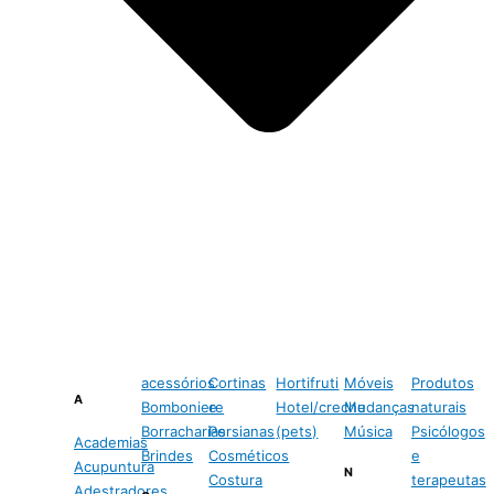
acessórios
Cortinas
Hortifruti
Móveis
Produtos
A
Bomboniere
e
Hotel/creche
Mudanças
naturais
Borracharias
Persianas
(pets)
Música
Psicólogos
Academias
Brindes
Cosméticos
e
Acupuntura
N
Costura
terapeutas
Adestradores