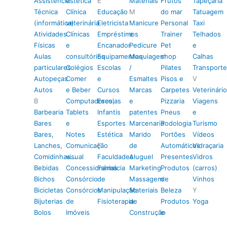
Assistência
estética
E
Materiais
Frutos
Tapeçaria
Técnica
Clínica
Educação
M
do mar
Tatuagem
(informática)
veterinária
Eletricista
Manicure
Personal
Taxi
Atividades
Clínicas
Empréstimos
e
Trainer
Telhados
Físicas
e
Encanador
Pedicure
Pet
e
Aulas
consultórios
Equipamentos
Maquiagem
shop
Calhas
particulares
Colégios
Escolas
/
Pilates
Transporte
Autopeças
Comer
e
Esmaltes
Pisos e
V
Autos
e Beber
Cursos
Marcas
Carpetes
Veterinário
B
Computadores,
Escolas
e
Pizzaria
Viagens
Barbearia
Tablets
Infantis
patentes
Pneus
e
Bares
e
Esportes
Marcenaria
Podologia
Turismo
Bares,
Notes
Estética
Marido
Portões
Vídeos
Lanches,
Comunicação
F
de
Automáticos
Vidraçaria
Comidinhas…
visual
Faculdades
Aluguel
Presentes
Vidros
Bebidas
Concessionárias
Farmácia
Marketing
Produtos
(carros)
Bichos
Consórcio
de
Massagem
de
Vinhos
Bicicletas
Consórcios
Manipulação
Materiais
Beleza
Y
Bijuterias
de
Fisioterapia
de
Produtos
Yoga
Bolos
Imóveis
Construção
e