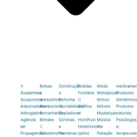
A
Bolsas
Construção
Fraldas
Moda
medicamen
Academias
e
e
Funilaria
Motopeças
Produtos
Acupuntura
acessórios
Reforma
G
Motos
Geriátricos
Adestradores
Bomboniere
Contabilidade
Gráfica
Móveis
Produtos
Advogados
Borracharias
Copiadoras
H
Mudanças
naturais
Agência
Brindes
Cortinas
Hortifruti
Música
Psicólogos
de
C
e
Hotel/creche
N
e
Propaganda
Cabeleireiros
Persianas
(pets)
Natação
terapeutas