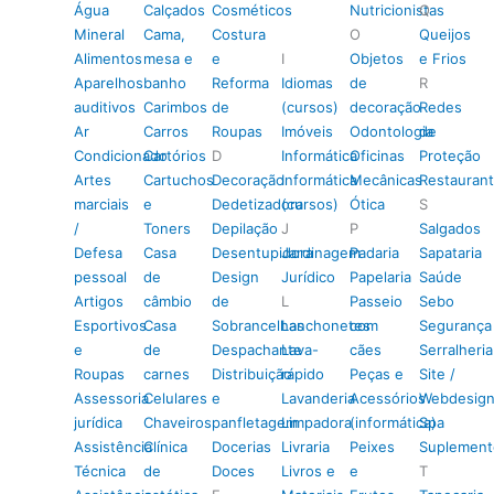
Água
Calçados
Cosméticos
Nutricionistas
Q
Mineral
Cama,
Costura
O
Queijos
Alimentos
mesa e
e
I
Objetos
e Frios
Aparelhos
banho
Reforma
Idiomas
de
R
auditivos
Carimbos
de
(cursos)
decoração
Redes
Ar
Carros
Roupas
Imóveis
Odontologia
de
Condicionado
Cartórios
D
Informática
Oficinas
Proteção
Artes
Cartuchos
Decoração
Informática
Mecânicas
Restauran
marciais
e
Dedetizadora
(cursos)
Ótica
S
/
Toners
Depilação
J
P
Salgados
Defesa
Casa
Desentupidora
Jardinagem
Padaria
Sapataria
pessoal
de
Design
Jurídico
Papelaria
Saúde
Artigos
câmbio
de
L
Passeio
Sebo
Esportivos
Casa
Sobrancelhas
Lanchonetes
com
Segurança
e
de
Despachante
Lava-
cães
Serralheria
Roupas
carnes
Distribuição
rápido
Peças e
Site /
Assessoria
Celulares
e
Lavanderia
Acessórios
Webdesig
jurídica
Chaveiros
panfletagem
Limpadora
(informática)
Spa
Assistência
Clínica
Docerias
Livraria
Peixes
Suplement
Técnica
de
Doces
Livros e
e
T