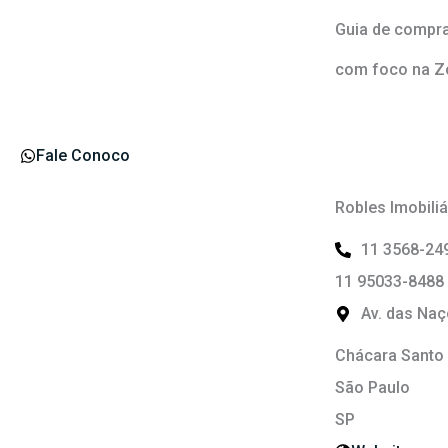
Ir
Guia de compra
para
com foco na Zo
o
conteúdo
Fale Conoco
Robles Imobiliá
11 3568-24
11 95033-8488
Av. das Naç
Chácara Santo
São Paulo
SP