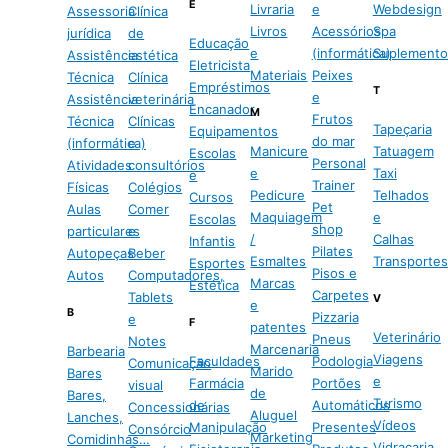
E
Livraria
e
Webdesign
Assessoria
Clínica
Livros
Acessórios
Spa
jurídica
de
Educação
e
(informática)
Suplemento
Assistência
estética
Eletricista
Materiais
Peixes
Técnica
Clínica
Empréstimos
T
e
Assistência
veterinária
Encanador
M
Frutos
Técnica
Clínicas
Tapeçaria
Equipamentos
do mar
(informática)
e
Manicure
Tatuagem
Escolas
Personal
Atividades
consultórios
e
Taxi
e
Trainer
Físicas
Colégios
Pedicure
Telhados
Cursos
Pet
Aulas
Comer
Maquiagem
e
Escolas
shop
particulares
e
/
Calhas
Infantis
Pilates
Autopeças
Beber
Esmaltes
Transportes
Esportes
Pisos e
Autos
Computadores,
Marcas
Estética
Carpetes
Tablets
V
e
B
Pizzaria
e
F
patentes
Veterinário
Pneus
Notes
Marcenaria
Barbearia
Viagens
Faculdades
Podologia
Comunicação
Marido
Bares
e
Farmácia
Portões
visual
de
Bares,
Turismo
de
Automáticos
Concessionárias
Aluguel
Lanches,
Vídeos
Manipulação
Presentes
Consórcio
Marketing
Comidinhas…
Vidraçaria