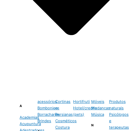
acessórios
Cortinas
Hortifruti
Móveis
Produtos
A
Bomboniere
e
Hotel/creche
Mudanças
naturais
Borracharias
Persianas
(pets)
Música
Psicólogos
Academias
Brindes
Cosméticos
e
Acupuntura
N
Costura
terapeutas
Adestradores