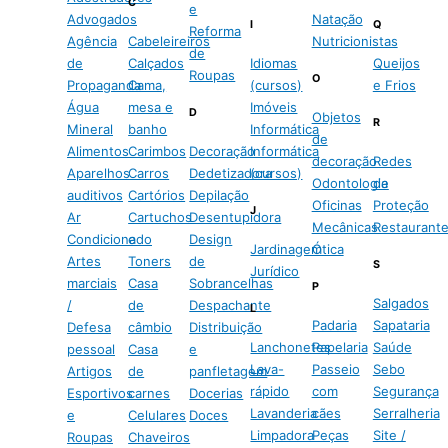
C
e
Advogados
Natação
I
Q
Reforma
Agência
Cabeleireiros
Nutricionistas
de
de
Calçados
Idiomas
Queijos
Roupas
O
Propaganda
Cama,
(cursos)
e Frios
Água
mesa e
Imóveis
D
Objetos
R
Mineral
banho
Informática
de
Alimentos
Carimbos
Decoração
Informática
decoração
Redes
Aparelhos
Carros
Dedetizadora
(cursos)
Odontologia
de
auditivos
Cartórios
Depilação
Oficinas
Proteção
J
Ar
Cartuchos
Desentupidora
Mecânicas
Restaurant
Condicionado
e
Design
Jardinagem
Ótica
Artes
Toners
de
S
Jurídico
marciais
Casa
Sobrancelhas
P
Salgados
/
de
Despachante
L
Padaria
Sapataria
Defesa
câmbio
Distribuição
Lanchonetes
Papelaria
Saúde
pessoal
Casa
e
Lava-
Passeio
Sebo
Artigos
de
panfletagem
rápido
com
Segurança
Esportivos
carnes
Docerias
Lavanderia
cães
Serralheria
e
Celulares
Doces
Limpadora
Peças
Site /
Roupas
Chaveiros