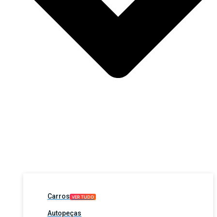
Carros
VER TUDO
Autopeças