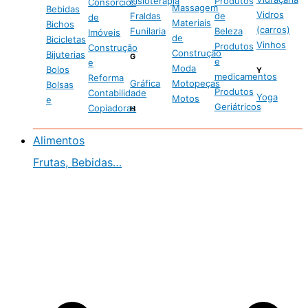
Fisioterapia
Produtos
Consórcios
Massagem
Bebidas
Vidros
Fraldas
de
de
Materiais
Bichos
(carros)
Funilaria
Beleza
Imóveis
de
Bicicletas
Vinhos
Produtos
Construção
Construção
Bijuterias
G
e
e
Moda
Bolos
Y
medicamentos
Reforma
Gráfica
Motopeças
Bolsas
Produtos
Contabilidade
Yoga
Motos
e
Geriátricos
Copiadoras
H
Alimentos
Frutas, Bebidas…