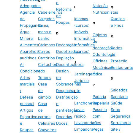
C
e
Advogados
Natação
I
Q
Reforma
Agência
Cabeleireiros
Nutricionistas
de
de
Calçados
Idiomas
Queijos
Roupas
O
Propaganda
Cama,
(cursos)
e Frios
Água
mesa e
Imóveis
D
Objetos
R
Mineral
banho
Informática
de
Alimentos
Carimbos
Decoração
Informática
decoração
Redes
Aparelhos
Carros
Dedetizadora
(cursos)
Odontologia
de
auditivos
Cartórios
Depilação
Oficinas
Proteção
J
Ar
Cartuchos
Desentupidora
Mecânicas
Restaurant
Condicionado
e
Design
Jardinagem
Ótica
Artes
Toners
de
S
Jurídico
marciais
Casa
Sobrancelhas
P
Salgados
/
de
Despachante
L
Padaria
Sapataria
Defesa
câmbio
Distribuição
Lanchonetes
Papelaria
Saúde
pessoal
Casa
e
Lava-
Passeio
Sebo
Artigos
de
panfletagem
rápido
com
Segurança
Esportivos
carnes
Docerias
Lavanderia
cães
Serralheria
e
Celulares
Doces
Limpadora
Peças
Site /
Roupas
Chaveiros