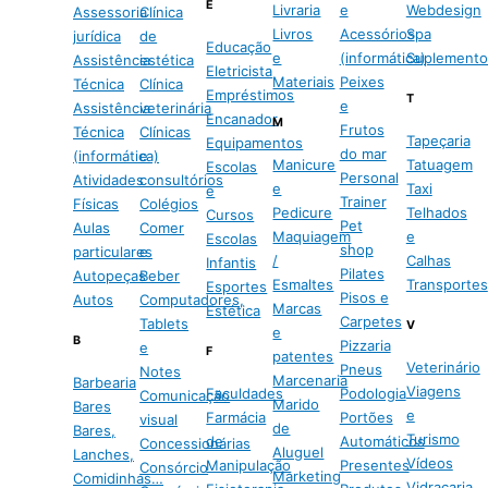
E
Livraria
e
Webdesign
Assessoria
Clínica
Livros
Acessórios
Spa
jurídica
de
Educação
e
(informática)
Suplemento
Assistência
estética
Eletricista
Materiais
Peixes
Técnica
Clínica
Empréstimos
T
e
Assistência
veterinária
Encanador
M
Frutos
Técnica
Clínicas
Tapeçaria
Equipamentos
do mar
(informática)
e
Manicure
Tatuagem
Escolas
Personal
Atividades
consultórios
e
Taxi
e
Trainer
Físicas
Colégios
Pedicure
Telhados
Cursos
Pet
Aulas
Comer
Maquiagem
e
Escolas
shop
particulares
e
/
Calhas
Infantis
Pilates
Autopeças
Beber
Esmaltes
Transportes
Esportes
Pisos e
Autos
Computadores,
Marcas
Estética
Carpetes
Tablets
V
e
B
Pizzaria
e
F
patentes
Veterinário
Pneus
Notes
Marcenaria
Barbearia
Viagens
Faculdades
Podologia
Comunicação
Marido
Bares
e
Farmácia
Portões
visual
de
Bares,
Turismo
de
Automáticos
Concessionárias
Aluguel
Lanches,
Vídeos
Manipulação
Presentes
Consórcio
Marketing
Comidinhas…
Vidraçaria