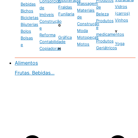
Fisioterapia
Produtos
Consórcios
Massagem
Bebidas
Vidros
Fraldas
de
de
Materiais
Bichos
(carros)
Funilaria
Beleza
Imóveis
de
Bicicletas
Vinhos
Produtos
Construção
Construção
Bijuterias
G
e
e
Moda
Bolos
Y
medicamentos
Reforma
Gráfica
Motopeças
Bolsas
Produtos
Contabilidade
Yoga
Motos
e
Geriátricos
Copiadoras
H
Alimentos
Frutas, Bebidas…