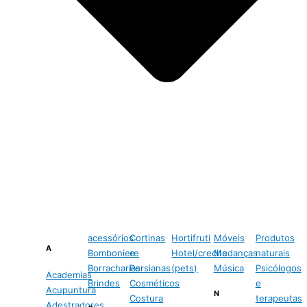
acessórios
Cortinas
Hortifruti
Móveis
Produtos
A
Bomboniere
e
Hotel/creche
Mudanças
naturais
Borracharias
Persianas
(pets)
Música
Psicólogos
Academias
Brindes
Cosméticos
e
Acupuntura
N
Costura
terapeutas
Adestradores