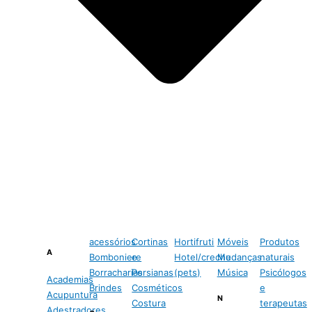
acessórios
Cortinas
Hortifruti
Móveis
Produtos
A
Bomboniere
e
Hotel/creche
Mudanças
naturais
Borracharias
Persianas
(pets)
Música
Psicólogos
Academias
Brindes
Cosméticos
e
Acupuntura
N
Costura
terapeutas
Adestradores