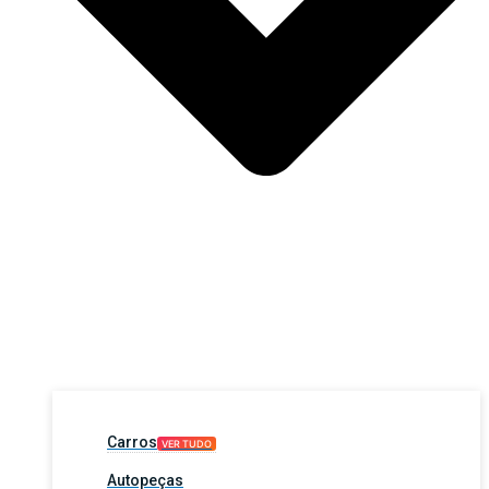
Carros
VER TUDO
Autopeças