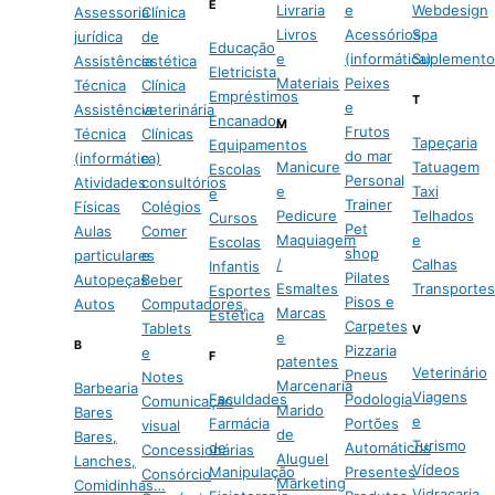
E
Livraria
e
Webdesign
Assessoria
Clínica
Livros
Acessórios
Spa
jurídica
de
Educação
e
(informática)
Suplemento
Assistência
estética
Eletricista
Materiais
Peixes
Técnica
Clínica
Empréstimos
T
e
Assistência
veterinária
Encanador
M
Frutos
Técnica
Clínicas
Tapeçaria
Equipamentos
do mar
(informática)
e
Manicure
Tatuagem
Escolas
Personal
Atividades
consultórios
e
Taxi
e
Trainer
Físicas
Colégios
Pedicure
Telhados
Cursos
Pet
Aulas
Comer
Maquiagem
e
Escolas
shop
particulares
e
/
Calhas
Infantis
Pilates
Autopeças
Beber
Esmaltes
Transportes
Esportes
Pisos e
Autos
Computadores,
Marcas
Estética
Carpetes
Tablets
V
e
B
Pizzaria
e
F
patentes
Veterinário
Pneus
Notes
Marcenaria
Barbearia
Viagens
Faculdades
Podologia
Comunicação
Marido
Bares
e
Farmácia
Portões
visual
de
Bares,
Turismo
de
Automáticos
Concessionárias
Aluguel
Lanches,
Vídeos
Manipulação
Presentes
Consórcio
Marketing
Comidinhas…
Vidraçaria