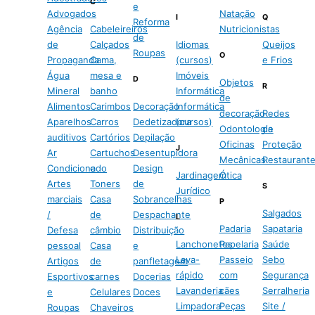
C
e
Advogados
Natação
I
Q
Reforma
Agência
Cabeleireiros
Nutricionistas
de
de
Calçados
Idiomas
Queijos
Roupas
O
Propaganda
Cama,
(cursos)
e Frios
Água
mesa e
Imóveis
D
Objetos
R
Mineral
banho
Informática
de
Alimentos
Carimbos
Decoração
Informática
decoração
Redes
Aparelhos
Carros
Dedetizadora
(cursos)
Odontologia
de
auditivos
Cartórios
Depilação
Oficinas
Proteção
J
Ar
Cartuchos
Desentupidora
Mecânicas
Restaurant
Condicionado
e
Design
Jardinagem
Ótica
Artes
Toners
de
S
Jurídico
marciais
Casa
Sobrancelhas
P
Salgados
/
de
Despachante
L
Padaria
Sapataria
Defesa
câmbio
Distribuição
Lanchonetes
Papelaria
Saúde
pessoal
Casa
e
Lava-
Passeio
Sebo
Artigos
de
panfletagem
rápido
com
Segurança
Esportivos
carnes
Docerias
Lavanderia
cães
Serralheria
e
Celulares
Doces
Limpadora
Peças
Site /
Roupas
Chaveiros