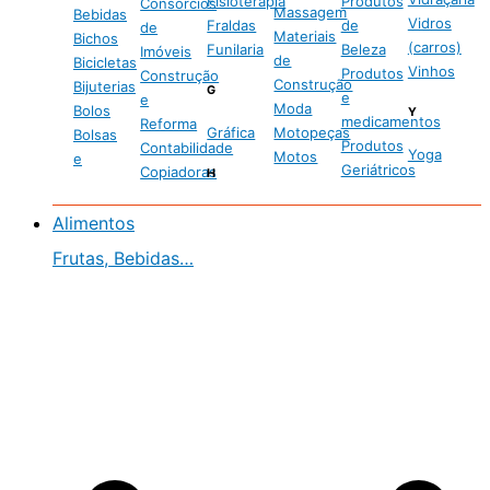
Fisioterapia
Produtos
Consórcios
Massagem
Bebidas
Vidros
Fraldas
de
de
Materiais
Bichos
(carros)
Funilaria
Beleza
Imóveis
de
Bicicletas
Vinhos
Produtos
Construção
Construção
Bijuterias
G
e
e
Moda
Bolos
Y
medicamentos
Reforma
Gráfica
Motopeças
Bolsas
Produtos
Contabilidade
Yoga
Motos
e
Geriátricos
Copiadoras
H
Alimentos
Frutas, Bebidas…