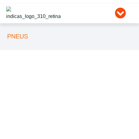
Ir
para
o
conteúdo
PNEUS