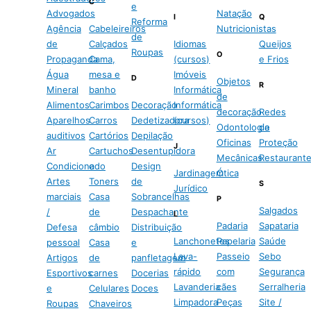
C
e
Advogados
Natação
I
Q
Reforma
Agência
Cabeleireiros
Nutricionistas
de
de
Calçados
Idiomas
Queijos
Roupas
O
Propaganda
Cama,
(cursos)
e Frios
Água
mesa e
Imóveis
D
Objetos
R
Mineral
banho
Informática
de
Alimentos
Carimbos
Decoração
Informática
decoração
Redes
Aparelhos
Carros
Dedetizadora
(cursos)
Odontologia
de
auditivos
Cartórios
Depilação
Oficinas
Proteção
J
Ar
Cartuchos
Desentupidora
Mecânicas
Restaurant
Condicionado
e
Design
Jardinagem
Ótica
Artes
Toners
de
S
Jurídico
marciais
Casa
Sobrancelhas
P
Salgados
/
de
Despachante
L
Padaria
Sapataria
Defesa
câmbio
Distribuição
Lanchonetes
Papelaria
Saúde
pessoal
Casa
e
Lava-
Passeio
Sebo
Artigos
de
panfletagem
rápido
com
Segurança
Esportivos
carnes
Docerias
Lavanderia
cães
Serralheria
e
Celulares
Doces
Limpadora
Peças
Site /
Roupas
Chaveiros