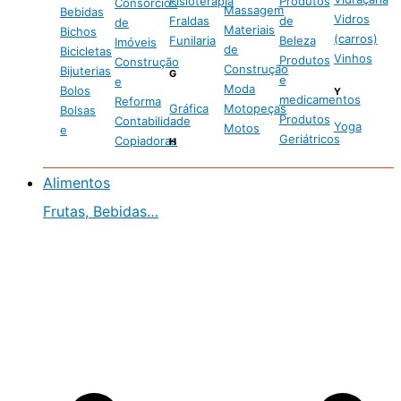
Fisioterapia
Produtos
Consórcios
Massagem
Bebidas
Vidros
Fraldas
de
de
Materiais
Bichos
(carros)
Funilaria
Beleza
Imóveis
de
Bicicletas
Vinhos
Produtos
Construção
Construção
Bijuterias
G
e
e
Moda
Bolos
Y
medicamentos
Reforma
Gráfica
Motopeças
Bolsas
Produtos
Contabilidade
Yoga
Motos
e
Geriátricos
Copiadoras
H
Alimentos
Frutas, Bebidas…