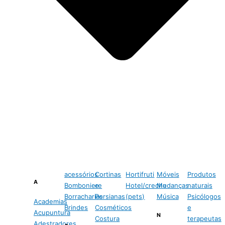
acessórios
Cortinas
Hortifruti
Móveis
Produtos
A
Bomboniere
e
Hotel/creche
Mudanças
naturais
Borracharias
Persianas
(pets)
Música
Psicólogos
Academias
Brindes
Cosméticos
e
Acupuntura
N
Costura
terapeutas
Adestradores