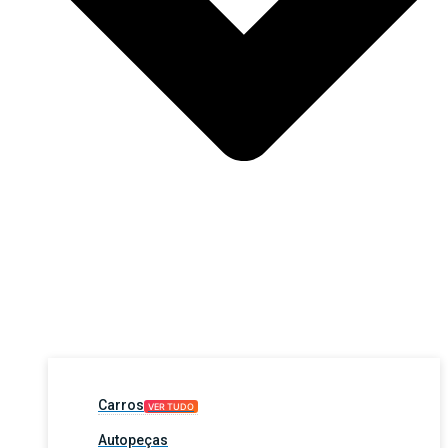
Carros
VER TUDO
Autopeças