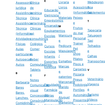
E
Livraria
e
Webdesign
Assessoria
Clínica
Livros
Acessórios
Spa
jurídica
de
Educação
e
(informática)
Suplemento
Assistência
estética
Eletricista
Materiais
Peixes
Técnica
Clínica
Empréstimos
T
e
Assistência
veterinária
Encanador
M
Frutos
Técnica
Clínicas
Tapeçaria
Equipamentos
do mar
(informática)
e
Manicure
Tatuagem
Escolas
Personal
Atividades
consultórios
e
Taxi
e
Trainer
Físicas
Colégios
Pedicure
Telhados
Cursos
Pet
Aulas
Comer
Maquiagem
e
Escolas
shop
particulares
e
/
Calhas
Infantis
Pilates
Autopeças
Beber
Esmaltes
Transportes
Esportes
Pisos e
Autos
Computadores,
Marcas
Estética
Carpetes
Tablets
V
e
B
Pizzaria
e
F
patentes
Veterinário
Pneus
Notes
Marcenaria
Barbearia
Viagens
Faculdades
Podologia
Comunicação
Marido
Bares
e
Farmácia
Portões
visual
de
Bares,
Turismo
de
Automáticos
Concessionárias
Aluguel
Lanches,
Vídeos
Manipulação
Presentes
Consórcio
Marketing
Comidinhas…
Vidraçaria