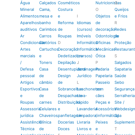
Água
Calçados
Cosméticos
Nutricionistas
Q
Mineral
Cama,
Costura
O
Queijos
Alimentos
mesa e
e
I
Objetos
e Frios
Aparelhos
banho
Reforma
Idiomas
de
R
auditivos
Carimbos
de
(cursos)
decoração
Redes
Ar
Carros
Roupas
Imóveis
Odontologia
de
Condicionado
Cartórios
D
Informática
Oficinas
Proteção
Artes
Cartuchos
Decoração
Informática
Mecânicas
Restauran
marciais
e
Dedetizadora
(cursos)
Ótica
S
/
Toners
Depilação
J
P
Salgados
Defesa
Casa
Desentupidora
Jardinagem
Padaria
Sapataria
pessoal
de
Design
Jurídico
Papelaria
Saúde
Artigos
câmbio
de
L
Passeio
Sebo
Esportivos
Casa
Sobrancelhas
Lanchonetes
com
Segurança
e
de
Despachante
Lava-
cães
Serralheria
Roupas
carnes
Distribuição
rápido
Peças e
Site /
Assessoria
Celulares
e
Lavanderia
Acessórios
Webdesig
jurídica
Chaveiros
panfletagem
Limpadora
(informática)
Spa
Assistência
Clínica
Docerias
Livraria
Peixes
Suplement
Técnica
de
Doces
Livros e
e
T