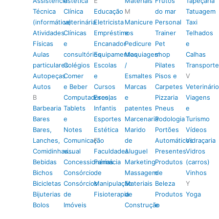
Assistência
estética
E
Materiais
Frutos
Tapeçaria
Técnica
Clínica
Educação
M
do mar
Tatuagem
(informática)
veterinária
Eletricista
Manicure
Personal
Taxi
Atividades
Clínicas
Empréstimos
e
Trainer
Telhados
Físicas
e
Encanador
Pedicure
Pet
e
Aulas
consultórios
Equipamentos
Maquiagem
shop
Calhas
particulares
Colégios
Escolas
/
Pilates
Transporte
Autopeças
Comer
e
Esmaltes
Pisos e
V
Autos
e Beber
Cursos
Marcas
Carpetes
Veterinário
B
Computadores,
Escolas
e
Pizzaria
Viagens
Barbearia
Tablets
Infantis
patentes
Pneus
e
Bares
e
Esportes
Marcenaria
Podologia
Turismo
Bares,
Notes
Estética
Marido
Portões
Vídeos
Lanches,
Comunicação
F
de
Automáticos
Vidraçaria
Comidinhas…
visual
Faculdades
Aluguel
Presentes
Vidros
Bebidas
Concessionárias
Farmácia
Marketing
Produtos
(carros)
Bichos
Consórcio
de
Massagem
de
Vinhos
Bicicletas
Consórcios
Manipulação
Materiais
Beleza
Y
Bijuterias
de
Fisioterapia
de
Produtos
Yoga
Bolos
Imóveis
Construção
e