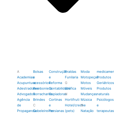
A
Bolsas
Construção
Fraldas
Moda
medicamen
Academias
e
e
Funilaria
Motopeças
Produtos
Acupuntura
acessórios
Reforma
G
Motos
Geriátricos
Adestradores
Bomboniere
Contabilidade
Gráfica
Móveis
Produtos
Advogados
Borracharias
Copiadoras
H
Mudanças
naturais
Agência
Brindes
Cortinas
Hortifruti
Música
Psicólogos
de
C
e
Hotel/creche
N
e
Propaganda
Cabeleireiros
Persianas
(pets)
Natação
terapeutas