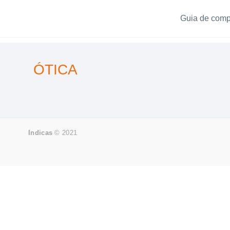
Ir
Guia de compr
para
o
conteúdo
ÓTICA
Indicas
© 2021