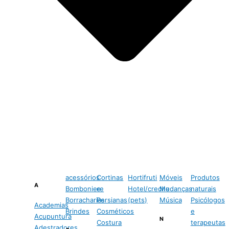
acessórios
Cortinas
Hortifruti
Móveis
Produtos
A
Bomboniere
e
Hotel/creche
Mudanças
naturais
Borracharias
Persianas
(pets)
Música
Psicólogos
Academias
Brindes
Cosméticos
e
Acupuntura
N
Costura
terapeutas
Adestradores