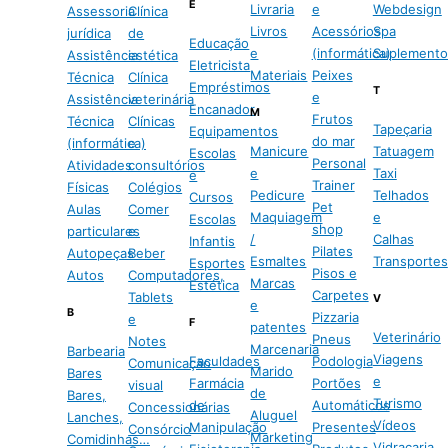
E
Livraria
e
Webdesign
Assessoria
Clínica
Livros
Acessórios
Spa
jurídica
de
Educação
e
(informática)
Suplemento
Assistência
estética
Eletricista
Materiais
Peixes
Técnica
Clínica
Empréstimos
T
e
Assistência
veterinária
Encanador
M
Frutos
Técnica
Clínicas
Tapeçaria
Equipamentos
do mar
(informática)
e
Manicure
Tatuagem
Escolas
Personal
Atividades
consultórios
e
Taxi
e
Trainer
Físicas
Colégios
Pedicure
Telhados
Cursos
Pet
Aulas
Comer
Maquiagem
e
Escolas
shop
particulares
e
/
Calhas
Infantis
Pilates
Autopeças
Beber
Esmaltes
Transportes
Esportes
Pisos e
Autos
Computadores,
Marcas
Estética
Carpetes
Tablets
V
e
B
Pizzaria
e
F
patentes
Veterinário
Pneus
Notes
Marcenaria
Barbearia
Viagens
Faculdades
Podologia
Comunicação
Marido
Bares
e
Farmácia
Portões
visual
de
Bares,
Turismo
de
Automáticos
Concessionárias
Aluguel
Lanches,
Vídeos
Manipulação
Presentes
Consórcio
Marketing
Comidinhas…
Vidraçaria