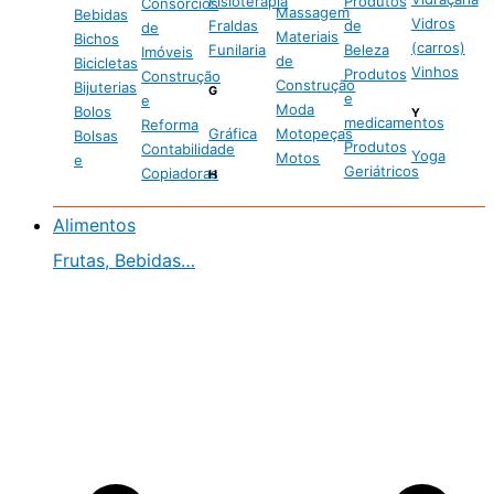
Fisioterapia
Produtos
Consórcios
Massagem
Bebidas
Vidros
Fraldas
de
de
Materiais
Bichos
(carros)
Funilaria
Beleza
Imóveis
de
Bicicletas
Vinhos
Produtos
Construção
Construção
Bijuterias
G
e
e
Moda
Bolos
Y
medicamentos
Reforma
Gráfica
Motopeças
Bolsas
Produtos
Contabilidade
Yoga
Motos
e
Geriátricos
Copiadoras
H
Alimentos
Frutas, Bebidas…