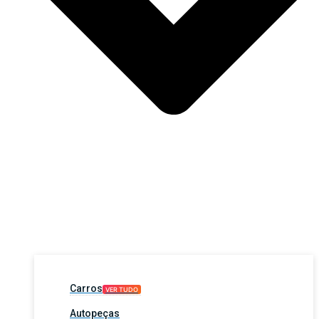
Carros
VER TUDO
Autopeças