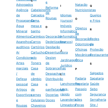
C
e
Advogados
Natação
I
Q
Reforma
Agência
Cabeleireiros
Nutricionistas
de
de
Calçados
Idiomas
Queijos
Roupas
O
Propaganda
Cama,
(cursos)
e Frios
Água
mesa e
Imóveis
D
Objetos
R
Mineral
banho
Informática
de
Alimentos
Carimbos
Decoração
Informática
decoração
Redes
Aparelhos
Carros
Dedetizadora
(cursos)
Odontologia
de
auditivos
Cartórios
Depilação
Oficinas
Proteção
J
Ar
Cartuchos
Desentupidora
Mecânicas
Restaurant
Condicionado
e
Design
Jardinagem
Ótica
Artes
Toners
de
S
Jurídico
marciais
Casa
Sobrancelhas
P
Salgados
/
de
Despachante
L
Padaria
Sapataria
Defesa
câmbio
Distribuição
Lanchonetes
Papelaria
Saúde
pessoal
Casa
e
Lava-
Passeio
Sebo
Artigos
de
panfletagem
rápido
com
Segurança
Esportivos
carnes
Docerias
Lavanderia
cães
Serralheria
e
Celulares
Doces
Limpadora
Peças
Site /
Roupas
Chaveiros