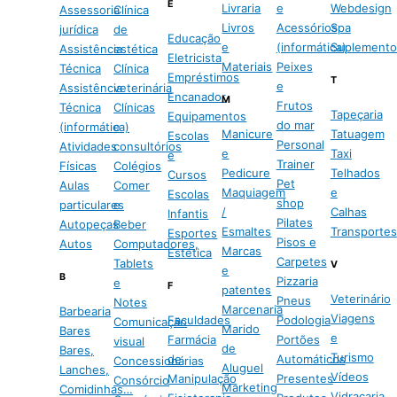
E
Livraria
e
Webdesign
Assessoria
Clínica
Livros
Acessórios
Spa
jurídica
de
Educação
e
(informática)
Suplemento
Assistência
estética
Eletricista
Materiais
Peixes
Técnica
Clínica
Empréstimos
T
e
Assistência
veterinária
Encanador
M
Frutos
Técnica
Clínicas
Tapeçaria
Equipamentos
do mar
(informática)
e
Manicure
Tatuagem
Escolas
Personal
Atividades
consultórios
e
Taxi
e
Trainer
Físicas
Colégios
Pedicure
Telhados
Cursos
Pet
Aulas
Comer
Maquiagem
e
Escolas
shop
particulares
e
/
Calhas
Infantis
Pilates
Autopeças
Beber
Esmaltes
Transportes
Esportes
Pisos e
Autos
Computadores,
Marcas
Estética
Carpetes
Tablets
V
e
B
Pizzaria
e
F
patentes
Veterinário
Pneus
Notes
Marcenaria
Barbearia
Viagens
Faculdades
Podologia
Comunicação
Marido
Bares
e
Farmácia
Portões
visual
de
Bares,
Turismo
de
Automáticos
Concessionárias
Aluguel
Lanches,
Vídeos
Manipulação
Presentes
Consórcio
Marketing
Comidinhas…
Vidraçaria