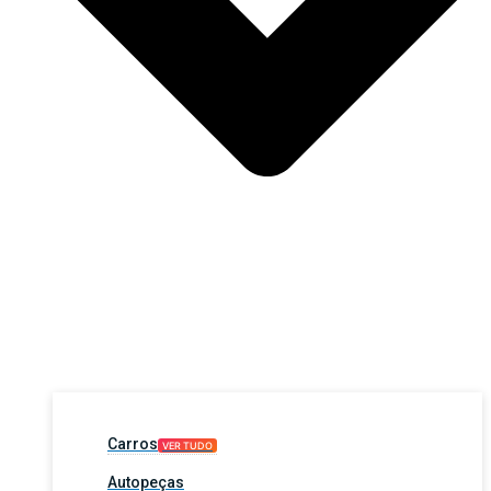
Carros
VER TUDO
Autopeças