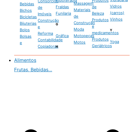
Fisioterapia
Produtos
Consórcios
Massagem
Bebidas
Vidros
Fraldas
de
de
Materiais
Bichos
(carros)
Funilaria
Beleza
Imóveis
de
Bicicletas
Vinhos
Produtos
Construção
Construção
Bijuterias
G
e
e
Moda
Bolos
Y
medicamentos
Reforma
Gráfica
Motopeças
Bolsas
Produtos
Contabilidade
Yoga
Motos
e
Geriátricos
Copiadoras
H
Alimentos
Frutas, Bebidas…