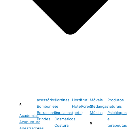
acessórios
Cortinas
Hortifruti
Móveis
Produtos
A
Bomboniere
e
Hotel/creche
Mudanças
naturais
Borracharias
Persianas
(pets)
Música
Psicólogos
Academias
Brindes
Cosméticos
e
Acupuntura
N
Costura
terapeutas
Adestradores