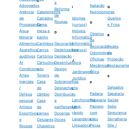
C
e
Advogados
Natação
I
Q
Reforma
Agência
Cabeleireiros
Nutricionistas
de
de
Calçados
Idiomas
Queijos
Roupas
O
Propaganda
Cama,
(cursos)
e Frios
Água
mesa e
Imóveis
D
Objetos
R
Mineral
banho
Informática
de
Alimentos
Carimbos
Decoração
Informática
decoração
Redes
Aparelhos
Carros
Dedetizadora
(cursos)
Odontologia
de
auditivos
Cartórios
Depilação
Oficinas
Proteção
J
Ar
Cartuchos
Desentupidora
Mecânicas
Restaurant
Condicionado
e
Design
Jardinagem
Ótica
Artes
Toners
de
S
Jurídico
marciais
Casa
Sobrancelhas
P
Salgados
/
de
Despachante
L
Padaria
Sapataria
Defesa
câmbio
Distribuição
Lanchonetes
Papelaria
Saúde
pessoal
Casa
e
Lava-
Passeio
Sebo
Artigos
de
panfletagem
rápido
com
Segurança
Esportivos
carnes
Docerias
Lavanderia
cães
Serralheria
e
Celulares
Doces
Limpadora
Peças
Site /
Roupas
Chaveiros