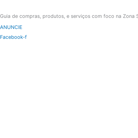
Ir
para
Guia de compras, produtos, e serviços com foco na Zona S
o
ANUNCIE
conteúdo
Facebook-f