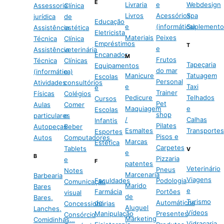
E
Livraria
e
Webdesign
Assessoria
Clínica
Livros
Acessórios
Spa
jurídica
de
Educação
e
(informática)
Suplemento
Assistência
estética
Eletricista
Materiais
Peixes
Técnica
Clínica
Empréstimos
T
e
Assistência
veterinária
Encanador
M
Frutos
Técnica
Clínicas
Tapeçaria
Equipamentos
do mar
(informática)
e
Manicure
Tatuagem
Escolas
Personal
Atividades
consultórios
e
Taxi
e
Trainer
Físicas
Colégios
Pedicure
Telhados
Cursos
Pet
Aulas
Comer
Maquiagem
e
Escolas
shop
particulares
e
/
Calhas
Infantis
Pilates
Autopeças
Beber
Esmaltes
Transportes
Esportes
Pisos e
Autos
Computadores,
Marcas
Estética
Carpetes
Tablets
V
e
B
Pizzaria
e
F
patentes
Veterinário
Pneus
Notes
Marcenaria
Barbearia
Viagens
Faculdades
Podologia
Comunicação
Marido
Bares
e
Farmácia
Portões
visual
de
Bares,
Turismo
de
Automáticos
Concessionárias
Aluguel
Lanches,
Vídeos
Manipulação
Presentes
Consórcio
Marketing
Comidinhas…
Vidraçaria