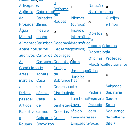
C
e
Advogados
Natação
I
Q
Reforma
Agência
Cabeleireiros
Nutricionistas
de
de
Calçados
Idiomas
Queijos
Roupas
O
Propaganda
Cama,
(cursos)
e Frios
Água
mesa e
Imóveis
D
Objetos
R
Mineral
banho
Informática
de
Alimentos
Carimbos
Decoração
Informática
decoração
Redes
Aparelhos
Carros
Dedetizadora
(cursos)
Odontologia
de
auditivos
Cartórios
Depilação
Oficinas
Proteção
J
Ar
Cartuchos
Desentupidora
Mecânicas
Restaurant
Condicionado
e
Design
Jardinagem
Ótica
Artes
Toners
de
S
Jurídico
marciais
Casa
Sobrancelhas
P
Salgados
/
de
Despachante
L
Padaria
Sapataria
Defesa
câmbio
Distribuição
Lanchonetes
Papelaria
Saúde
pessoal
Casa
e
Lava-
Passeio
Sebo
Artigos
de
panfletagem
rápido
com
Segurança
Esportivos
carnes
Docerias
Lavanderia
cães
Serralheria
e
Celulares
Doces
Limpadora
Peças
Site /
Roupas
Chaveiros