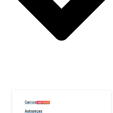
Carros
VER TUDO
Autopeças