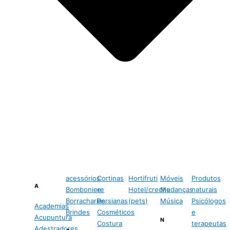
acessórios
Cortinas
Hortifruti
Móveis
Produtos
A
Bomboniere
e
Hotel/creche
Mudanças
naturais
Borracharias
Persianas
(pets)
Música
Psicólogos
Academias
Brindes
Cosméticos
e
Acupuntura
N
Costura
terapeutas
Adestradores