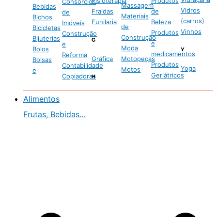
Fisioterapia
Produtos
Consórcios
Massagem
Bebidas
Vidros
Fraldas
de
de
Materiais
Bichos
(carros)
Funilaria
Beleza
Imóveis
de
Bicicletas
Vinhos
Produtos
Construção
Construção
Bijuterias
G
e
e
Moda
Bolos
Y
medicamentos
Reforma
Gráfica
Motopeças
Bolsas
Produtos
Contabilidade
Yoga
Motos
e
Geriátricos
Copiadoras
H
Alimentos
Frutas, Bebidas…