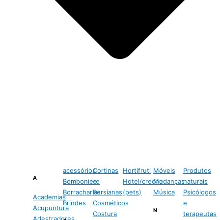
acessórios
Cortinas
Hortifruti
Móveis
Produtos
A
Bomboniere
e
Hotel/creche
Mudanças
naturais
Borracharias
Persianas
(pets)
Música
Psicólogos
Academias
Brindes
Cosméticos
e
Acupuntura
N
Costura
terapeutas
Adestradores