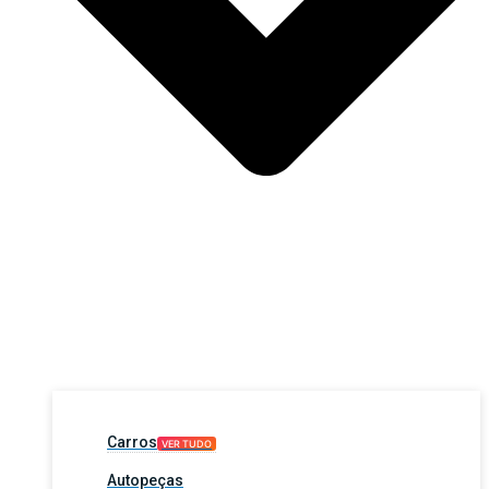
Carros
VER TUDO
Autopeças