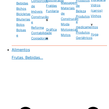
Fisioterapia
Produtos
Consórcios
Massagem
Bebidas
Vidros
Fraldas
de
de
Materiais
Bichos
(carros)
Funilaria
Beleza
Imóveis
de
Bicicletas
Vinhos
Produtos
Construção
Construção
Bijuterias
G
e
e
Moda
Bolos
Y
medicamentos
Reforma
Gráfica
Motopeças
Bolsas
Produtos
Contabilidade
Yoga
Motos
e
Geriátricos
Copiadoras
H
Alimentos
Frutas, Bebidas…