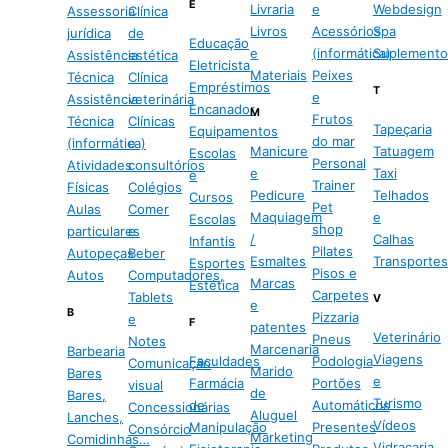
E
Livraria
e
Webdesign
Assessoria
Clínica
Livros
Acessórios
Spa
jurídica
de
Educação
e
(informática)
Suplemento
Assistência
estética
Eletricista
Materiais
Peixes
Técnica
Clínica
Empréstimos
T
e
Assistência
veterinária
Encanador
M
Frutos
Técnica
Clínicas
Tapeçaria
Equipamentos
do mar
(informática)
e
Manicure
Tatuagem
Escolas
Personal
Atividades
consultórios
e
Taxi
e
Trainer
Físicas
Colégios
Pedicure
Telhados
Cursos
Pet
Aulas
Comer
Maquiagem
e
Escolas
shop
particulares
e
/
Calhas
Infantis
Pilates
Autopeças
Beber
Esmaltes
Transportes
Esportes
Pisos e
Autos
Computadores,
Marcas
Estética
Carpetes
Tablets
V
e
B
Pizzaria
e
F
patentes
Veterinário
Pneus
Notes
Marcenaria
Barbearia
Viagens
Faculdades
Podologia
Comunicação
Marido
Bares
e
Farmácia
Portões
visual
de
Bares,
Turismo
de
Automáticos
Concessionárias
Aluguel
Lanches,
Vídeos
Manipulação
Presentes
Consórcio
Marketing
Comidinhas…
Vidraçaria