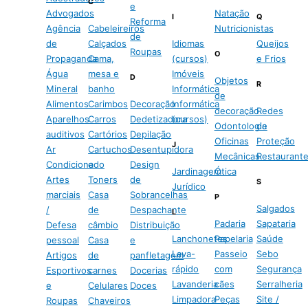
C
e
Advogados
Natação
I
Q
Reforma
Agência
Cabeleireiros
Nutricionistas
de
de
Calçados
Idiomas
Queijos
Roupas
O
Propaganda
Cama,
(cursos)
e Frios
Água
mesa e
Imóveis
D
Objetos
R
Mineral
banho
Informática
de
Alimentos
Carimbos
Decoração
Informática
decoração
Redes
Aparelhos
Carros
Dedetizadora
(cursos)
Odontologia
de
auditivos
Cartórios
Depilação
Oficinas
Proteção
J
Ar
Cartuchos
Desentupidora
Mecânicas
Restaurant
Condicionado
e
Design
Jardinagem
Ótica
Artes
Toners
de
S
Jurídico
marciais
Casa
Sobrancelhas
P
Salgados
/
de
Despachante
L
Padaria
Sapataria
Defesa
câmbio
Distribuição
Lanchonetes
Papelaria
Saúde
pessoal
Casa
e
Lava-
Passeio
Sebo
Artigos
de
panfletagem
rápido
com
Segurança
Esportivos
carnes
Docerias
Lavanderia
cães
Serralheria
e
Celulares
Doces
Limpadora
Peças
Site /
Roupas
Chaveiros