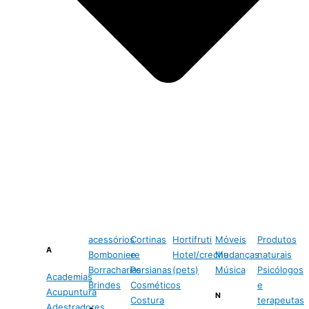
acessórios
Cortinas
Hortifruti
Móveis
Produtos
A
Bomboniere
e
Hotel/creche
Mudanças
naturais
Borracharias
Persianas
(pets)
Música
Psicólogos
Academias
Brindes
Cosméticos
e
Acupuntura
N
Costura
terapeutas
Adestradores