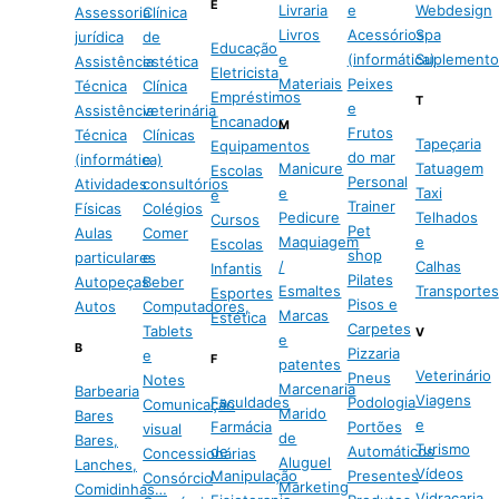
E
Livraria
e
Webdesign
Assessoria
Clínica
Livros
Acessórios
Spa
jurídica
de
Educação
e
(informática)
Suplemento
Assistência
estética
Eletricista
Materiais
Peixes
Técnica
Clínica
Empréstimos
T
e
Assistência
veterinária
Encanador
M
Frutos
Técnica
Clínicas
Tapeçaria
Equipamentos
do mar
(informática)
e
Manicure
Tatuagem
Escolas
Personal
Atividades
consultórios
e
Taxi
e
Trainer
Físicas
Colégios
Pedicure
Telhados
Cursos
Pet
Aulas
Comer
Maquiagem
e
Escolas
shop
particulares
e
/
Calhas
Infantis
Pilates
Autopeças
Beber
Esmaltes
Transportes
Esportes
Pisos e
Autos
Computadores,
Marcas
Estética
Carpetes
Tablets
V
e
B
Pizzaria
e
F
patentes
Veterinário
Pneus
Notes
Marcenaria
Barbearia
Viagens
Faculdades
Podologia
Comunicação
Marido
Bares
e
Farmácia
Portões
visual
de
Bares,
Turismo
de
Automáticos
Concessionárias
Aluguel
Lanches,
Vídeos
Manipulação
Presentes
Consórcio
Marketing
Comidinhas…
Vidraçaria