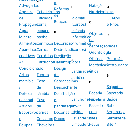
C
e
Advogados
Natação
I
Q
Reforma
Agência
Cabeleireiros
Nutricionistas
de
de
Calçados
Idiomas
Queijos
Roupas
O
Propaganda
Cama,
(cursos)
e Frios
Água
mesa e
Imóveis
D
Objetos
R
Mineral
banho
Informática
de
Alimentos
Carimbos
Decoração
Informática
decoração
Redes
Aparelhos
Carros
Dedetizadora
(cursos)
Odontologia
de
auditivos
Cartórios
Depilação
Oficinas
Proteção
J
Ar
Cartuchos
Desentupidora
Mecânicas
Restaurant
Condicionado
e
Design
Jardinagem
Ótica
Artes
Toners
de
S
Jurídico
marciais
Casa
Sobrancelhas
P
Salgados
/
de
Despachante
L
Padaria
Sapataria
Defesa
câmbio
Distribuição
Lanchonetes
Papelaria
Saúde
pessoal
Casa
e
Lava-
Passeio
Sebo
Artigos
de
panfletagem
rápido
com
Segurança
Esportivos
carnes
Docerias
Lavanderia
cães
Serralheria
e
Celulares
Doces
Limpadora
Peças
Site /
Roupas
Chaveiros