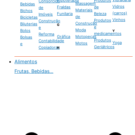
Fisioterapia
Produtos
Consórcios
Massagem
Bebidas
Vidros
Fraldas
de
de
Materiais
Bichos
(carros)
Funilaria
Beleza
Imóveis
de
Bicicletas
Vinhos
Produtos
Construção
Construção
Bijuterias
G
e
e
Moda
Bolos
Y
medicamentos
Reforma
Gráfica
Motopeças
Bolsas
Produtos
Contabilidade
Yoga
Motos
e
Geriátricos
Copiadoras
H
Alimentos
Frutas, Bebidas…