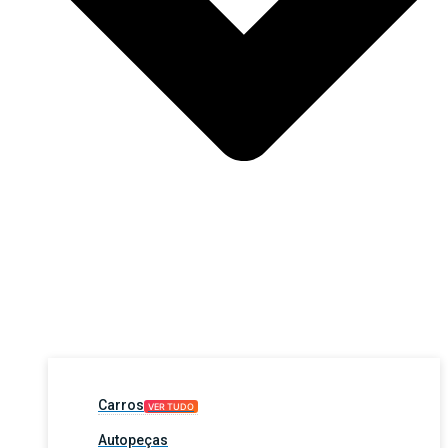
Carros
VER TUDO
Autopeças