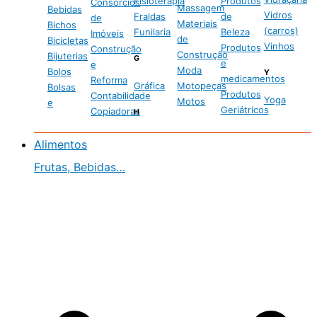
Fisioterapia
Produtos
Consórcios
Massagem
Bebidas
Vidros
Fraldas
de
de
Materiais
Bichos
(carros)
Funilaria
Beleza
Imóveis
de
Bicicletas
Vinhos
Produtos
Construção
Construção
Bijuterias
G
e
e
Moda
Bolos
Y
medicamentos
Reforma
Gráfica
Motopeças
Bolsas
Produtos
Contabilidade
Yoga
Motos
e
Geriátricos
Copiadoras
H
Alimentos
Frutas, Bebidas…