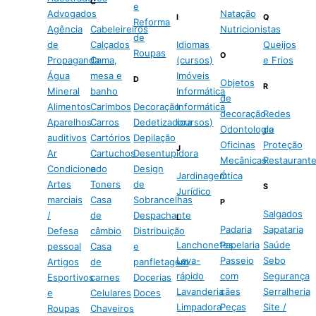
C
e
Advogados
Natação
I
Q
Reforma
Agência
Cabeleireiros
Nutricionistas
de
de
Calçados
Idiomas
Queijos
Roupas
O
Propaganda
Cama,
(cursos)
e Frios
Água
mesa e
Imóveis
D
Objetos
R
Mineral
banho
Informática
de
Alimentos
Carimbos
Decoração
Informática
decoração
Redes
Aparelhos
Carros
Dedetizadora
(cursos)
Odontologia
de
auditivos
Cartórios
Depilação
Oficinas
Proteção
J
Ar
Cartuchos
Desentupidora
Mecânicas
Restaurant
Condicionado
e
Design
Jardinagem
Ótica
Artes
Toners
de
S
Jurídico
marciais
Casa
Sobrancelhas
P
Salgados
/
de
Despachante
L
Padaria
Sapataria
Defesa
câmbio
Distribuição
Lanchonetes
Papelaria
Saúde
pessoal
Casa
e
Lava-
Passeio
Sebo
Artigos
de
panfletagem
rápido
com
Segurança
Esportivos
carnes
Docerias
Lavanderia
cães
Serralheria
e
Celulares
Doces
Limpadora
Peças
Site /
Roupas
Chaveiros