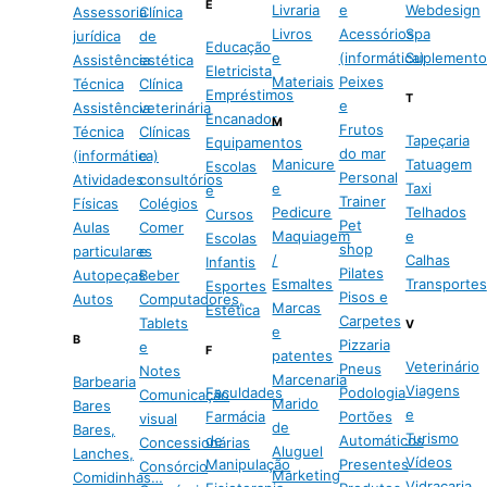
E
Livraria
e
Webdesign
Assessoria
Clínica
Livros
Acessórios
Spa
jurídica
de
Educação
e
(informática)
Suplemento
Assistência
estética
Eletricista
Materiais
Peixes
Técnica
Clínica
Empréstimos
T
e
Assistência
veterinária
Encanador
M
Frutos
Técnica
Clínicas
Tapeçaria
Equipamentos
do mar
(informática)
e
Manicure
Tatuagem
Escolas
Personal
Atividades
consultórios
e
Taxi
e
Trainer
Físicas
Colégios
Pedicure
Telhados
Cursos
Pet
Aulas
Comer
Maquiagem
e
Escolas
shop
particulares
e
/
Calhas
Infantis
Pilates
Autopeças
Beber
Esmaltes
Transportes
Esportes
Pisos e
Autos
Computadores,
Marcas
Estética
Carpetes
Tablets
V
e
B
Pizzaria
e
F
patentes
Veterinário
Pneus
Notes
Marcenaria
Barbearia
Viagens
Faculdades
Podologia
Comunicação
Marido
Bares
e
Farmácia
Portões
visual
de
Bares,
Turismo
de
Automáticos
Concessionárias
Aluguel
Lanches,
Vídeos
Manipulação
Presentes
Consórcio
Marketing
Comidinhas…
Vidraçaria