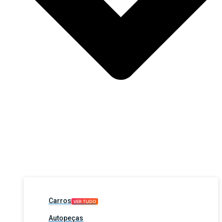
Carros
VER TUDO
Autopeças