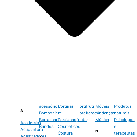
acessórios
Cortinas
Hortifruti
Móveis
Produtos
A
Bomboniere
e
Hotel/creche
Mudanças
naturais
Borracharias
Persianas
(pets)
Música
Psicólogos
Academias
Brindes
Cosméticos
e
Acupuntura
N
Costura
terapeutas
Adestradores