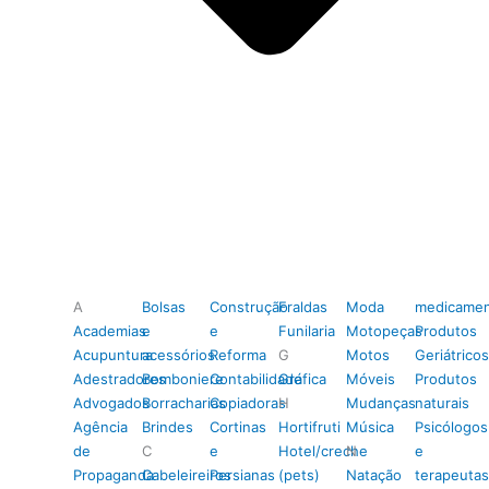
A
Bolsas
Construção
Fraldas
Moda
medicamen
Academias
e
e
Funilaria
Motopeças
Produtos
Acupuntura
acessórios
Reforma
G
Motos
Geriátricos
Adestradores
Bomboniere
Contabilidade
Gráfica
Móveis
Produtos
Advogados
Borracharias
Copiadoras
H
Mudanças
naturais
Agência
Brindes
Cortinas
Hortifruti
Música
Psicólogos
de
C
e
Hotel/creche
N
e
Propaganda
Cabeleireiros
Persianas
(pets)
Natação
terapeutas