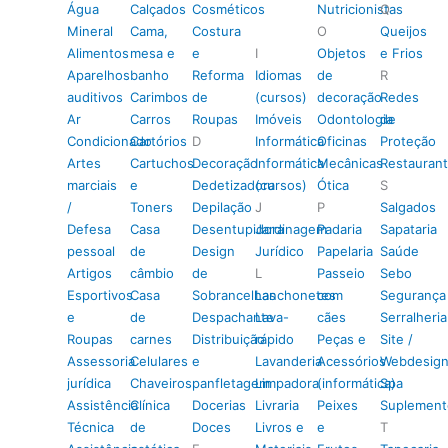
Água
Calçados
Cosméticos
Nutricionistas
Q
Mineral
Cama,
Costura
O
Queijos
Alimentos
mesa e
e
I
Objetos
e Frios
Aparelhos
banho
Reforma
Idiomas
de
R
auditivos
Carimbos
de
(cursos)
decoração
Redes
Ar
Carros
Roupas
Imóveis
Odontologia
de
Condicionado
Cartórios
D
Informática
Oficinas
Proteção
Artes
Cartuchos
Decoração
Informática
Mecânicas
Restauran
marciais
e
Dedetizadora
(cursos)
Ótica
S
/
Toners
Depilação
J
P
Salgados
Defesa
Casa
Desentupidora
Jardinagem
Padaria
Sapataria
pessoal
de
Design
Jurídico
Papelaria
Saúde
Artigos
câmbio
de
L
Passeio
Sebo
Esportivos
Casa
Sobrancelhas
Lanchonetes
com
Segurança
e
de
Despachante
Lava-
cães
Serralheria
Roupas
carnes
Distribuição
rápido
Peças e
Site /
Assessoria
Celulares
e
Lavanderia
Acessórios
Webdesig
jurídica
Chaveiros
panfletagem
Limpadora
(informática)
Spa
Assistência
Clínica
Docerias
Livraria
Peixes
Suplement
Técnica
de
Doces
Livros e
e
T