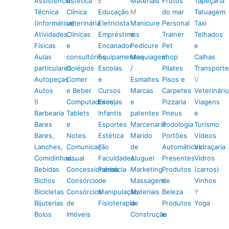
Assistência
estética
E
Materiais
Frutos
Tapeçaria
Técnica
Clínica
Educação
M
do mar
Tatuagem
(informática)
veterinária
Eletricista
Manicure
Personal
Taxi
Atividades
Clínicas
Empréstimos
e
Trainer
Telhados
Físicas
e
Encanador
Pedicure
Pet
e
Aulas
consultórios
Equipamentos
Maquiagem
shop
Calhas
particulares
Colégios
Escolas
/
Pilates
Transporte
Autopeças
Comer
e
Esmaltes
Pisos e
V
Autos
e Beber
Cursos
Marcas
Carpetes
Veterinário
B
Computadores,
Escolas
e
Pizzaria
Viagens
Barbearia
Tablets
Infantis
patentes
Pneus
e
Bares
e
Esportes
Marcenaria
Podologia
Turismo
Bares,
Notes
Estética
Marido
Portões
Vídeos
Lanches,
Comunicação
F
de
Automáticos
Vidraçaria
Comidinhas…
visual
Faculdades
Aluguel
Presentes
Vidros
Bebidas
Concessionárias
Farmácia
Marketing
Produtos
(carros)
Bichos
Consórcio
de
Massagem
de
Vinhos
Bicicletas
Consórcios
Manipulação
Materiais
Beleza
Y
Bijuterias
de
Fisioterapia
de
Produtos
Yoga
Bolos
Imóveis
Construção
e