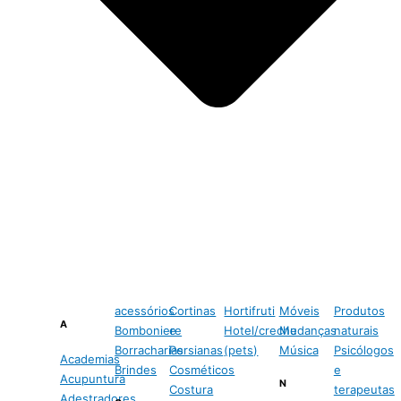
acessórios
Cortinas
Hortifruti
Móveis
Produtos
A
Bomboniere
e
Hotel/creche
Mudanças
naturais
Borracharias
Persianas
(pets)
Música
Psicólogos
Academias
Brindes
Cosméticos
e
Acupuntura
N
Costura
terapeutas
Adestradores