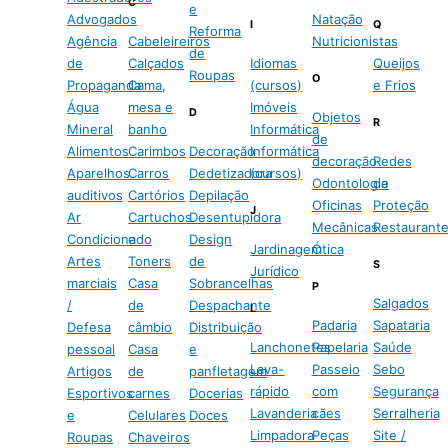
C
e
Advogados
Natação
I
Q
Reforma
Agência
Cabeleireiros
Nutricionistas
de
de
Calçados
Idiomas
Queijos
Roupas
O
Propaganda
Cama,
(cursos)
e Frios
Água
mesa e
Imóveis
D
Objetos
R
Mineral
banho
Informática
de
Alimentos
Carimbos
Decoração
Informática
decoração
Redes
Aparelhos
Carros
Dedetizadora
(cursos)
Odontologia
de
auditivos
Cartórios
Depilação
Oficinas
Proteção
J
Ar
Cartuchos
Desentupidora
Mecânicas
Restaurant
Condicionado
e
Design
Jardinagem
Ótica
Artes
Toners
de
S
Jurídico
marciais
Casa
Sobrancelhas
P
Salgados
/
de
Despachante
L
Padaria
Sapataria
Defesa
câmbio
Distribuição
Lanchonetes
Papelaria
Saúde
pessoal
Casa
e
Lava-
Passeio
Sebo
Artigos
de
panfletagem
rápido
com
Segurança
Esportivos
carnes
Docerias
Lavanderia
cães
Serralheria
e
Celulares
Doces
Limpadora
Peças
Site /
Roupas
Chaveiros