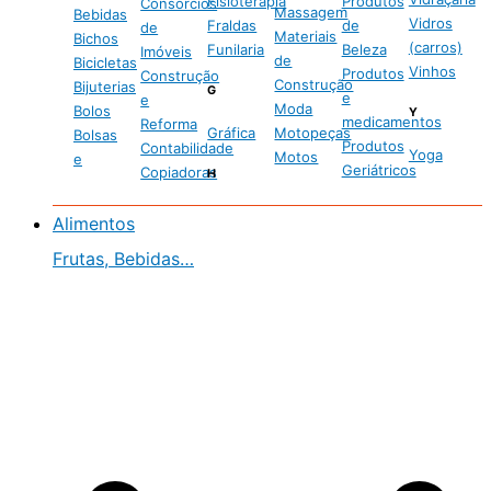
Fisioterapia
Produtos
Consórcios
Massagem
Bebidas
Vidros
Fraldas
de
de
Materiais
Bichos
(carros)
Funilaria
Beleza
Imóveis
de
Bicicletas
Vinhos
Produtos
Construção
Construção
Bijuterias
G
e
e
Moda
Bolos
Y
medicamentos
Reforma
Gráfica
Motopeças
Bolsas
Produtos
Contabilidade
Yoga
Motos
e
Geriátricos
Copiadoras
H
Alimentos
Frutas, Bebidas…