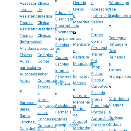
E
Livraria
e
Webdesign
Assessoria
Clínica
Livros
Acessórios
Spa
jurídica
de
Educação
e
(informática)
Suplemento
Assistência
estética
Eletricista
Materiais
Peixes
Técnica
Clínica
Empréstimos
T
e
Assistência
veterinária
Encanador
M
Frutos
Técnica
Clínicas
Tapeçaria
Equipamentos
do mar
(informática)
e
Manicure
Tatuagem
Escolas
Personal
Atividades
consultórios
e
Taxi
e
Trainer
Físicas
Colégios
Pedicure
Telhados
Cursos
Pet
Aulas
Comer
Maquiagem
e
Escolas
shop
particulares
e
/
Calhas
Infantis
Pilates
Autopeças
Beber
Esmaltes
Transportes
Esportes
Pisos e
Autos
Computadores,
Marcas
Estética
Carpetes
Tablets
V
e
B
Pizzaria
e
F
patentes
Veterinário
Pneus
Notes
Marcenaria
Barbearia
Viagens
Faculdades
Podologia
Comunicação
Marido
Bares
e
Farmácia
Portões
visual
de
Bares,
Turismo
de
Automáticos
Concessionárias
Aluguel
Lanches,
Vídeos
Manipulação
Presentes
Consórcio
Marketing
Comidinhas…
Vidraçaria