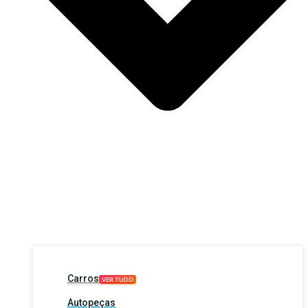
Carros
VER TUDO
Autopeças