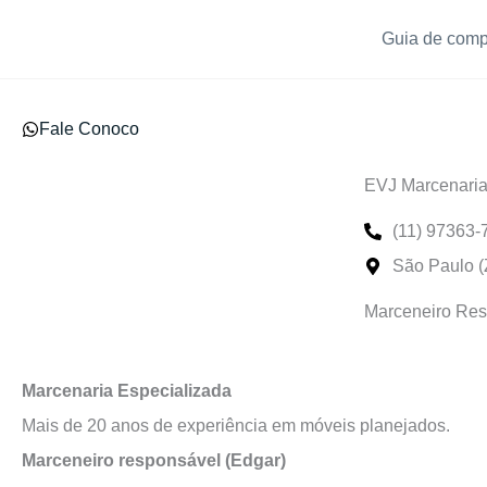
Ir
Guia de compr
para
o
conteúdo
Fale Conoco
EVJ Marcenari
(11) 97363-
São Paulo (
Marceneiro Res
Marcenaria Especializada
Mais de 20 anos de experiência em móveis planejados.
Marceneiro responsável (Edgar)