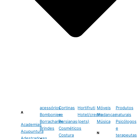
acessórios
Cortinas
Hortifruti
Móveis
Produtos
A
Bomboniere
e
Hotel/creche
Mudanças
naturais
Borracharias
Persianas
(pets)
Música
Psicólogos
Academias
Brindes
Cosméticos
e
Acupuntura
N
Costura
terapeutas
Adestradores