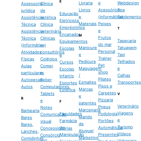
E
Livraria
e
Webdesign
Assessoria
Clínica
Livros
Acessórios
Spa
jurídica
de
Educação
e
(informática)
Suplemento
Assistência
estética
Eletricista
Materiais
Peixes
Técnica
Clínica
Empréstimos
T
e
Assistência
veterinária
Encanador
M
Frutos
Técnica
Clínicas
Tapeçaria
Equipamentos
do mar
(informática)
e
Manicure
Tatuagem
Escolas
Personal
Atividades
consultórios
e
Taxi
e
Trainer
Físicas
Colégios
Pedicure
Telhados
Cursos
Pet
Aulas
Comer
Maquiagem
e
Escolas
shop
particulares
e
/
Calhas
Infantis
Pilates
Autopeças
Beber
Esmaltes
Transportes
Esportes
Pisos e
Autos
Computadores,
Marcas
Estética
Carpetes
Tablets
V
e
B
Pizzaria
e
F
patentes
Veterinário
Pneus
Notes
Marcenaria
Barbearia
Viagens
Faculdades
Podologia
Comunicação
Marido
Bares
e
Farmácia
Portões
visual
de
Bares,
Turismo
de
Automáticos
Concessionárias
Aluguel
Lanches,
Vídeos
Manipulação
Presentes
Consórcio
Marketing
Comidinhas…
Vidraçaria