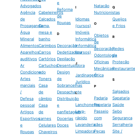
C
e
Advogados
Natação
I
Q
Reforma
Agência
Cabeleireiros
Nutricionistas
de
de
Calçados
Idiomas
Queijos
Roupas
O
Propaganda
Cama,
(cursos)
e Frios
Água
mesa e
Imóveis
D
Objetos
R
Mineral
banho
Informática
de
Alimentos
Carimbos
Decoração
Informática
decoração
Redes
Aparelhos
Carros
Dedetizadora
(cursos)
Odontologia
de
auditivos
Cartórios
Depilação
Oficinas
Proteção
J
Ar
Cartuchos
Desentupidora
Mecânicas
Restaurant
Condicionado
e
Design
Jardinagem
Ótica
Artes
Toners
de
S
Jurídico
marciais
Casa
Sobrancelhas
P
Salgados
/
de
Despachante
L
Padaria
Sapataria
Defesa
câmbio
Distribuição
Lanchonetes
Papelaria
Saúde
pessoal
Casa
e
Lava-
Passeio
Sebo
Artigos
de
panfletagem
rápido
com
Segurança
Esportivos
carnes
Docerias
Lavanderia
cães
Serralheria
e
Celulares
Doces
Limpadora
Peças
Site /
Roupas
Chaveiros