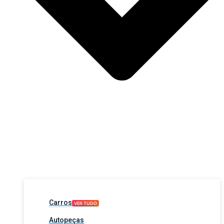
Carros
VER TUDO
Autopeças