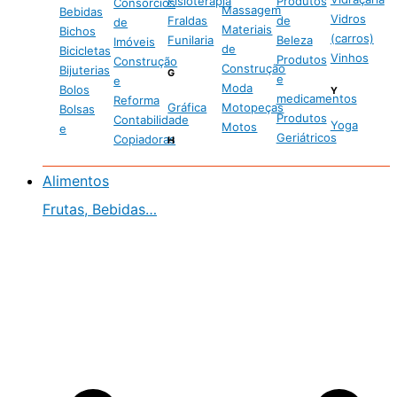
Fisioterapia
Produtos
Consórcios
Massagem
Bebidas
Vidros
Fraldas
de
de
Materiais
Bichos
(carros)
Funilaria
Beleza
Imóveis
de
Bicicletas
Vinhos
Produtos
Construção
Construção
Bijuterias
G
e
e
Moda
Bolos
Y
medicamentos
Reforma
Gráfica
Motopeças
Bolsas
Produtos
Contabilidade
Yoga
Motos
e
Geriátricos
Copiadoras
H
Alimentos
Frutas, Bebidas…