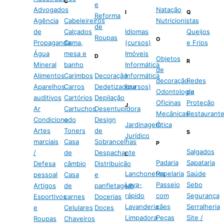
C
e
Advogados
Natação
I
Q
Reforma
Agência
Cabeleireiros
Nutricionistas
de
de
Calçados
Idiomas
Queijos
Roupas
O
Propaganda
Cama,
(cursos)
e Frios
Água
mesa e
Imóveis
D
Objetos
R
Mineral
banho
Informática
de
Alimentos
Carimbos
Decoração
Informática
decoração
Redes
Aparelhos
Carros
Dedetizadora
(cursos)
Odontologia
de
auditivos
Cartórios
Depilação
Oficinas
Proteção
J
Ar
Cartuchos
Desentupidora
Mecânicas
Restaurant
Condicionado
e
Design
Jardinagem
Ótica
Artes
Toners
de
S
Jurídico
marciais
Casa
Sobrancelhas
P
Salgados
/
de
Despachante
L
Padaria
Sapataria
Defesa
câmbio
Distribuição
Lanchonetes
Papelaria
Saúde
pessoal
Casa
e
Lava-
Passeio
Sebo
Artigos
de
panfletagem
rápido
com
Segurança
Esportivos
carnes
Docerias
Lavanderia
cães
Serralheria
e
Celulares
Doces
Limpadora
Peças
Site /
Roupas
Chaveiros