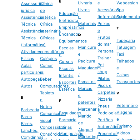
E
Livraria
e
Webdesign
Assessoria
Clínica
Livros
Acessórios
Spa
jurídica
de
Educação
e
(informática)
Suplemento
Assistência
estética
Eletricista
Materiais
Peixes
Técnica
Clínica
Empréstimos
T
e
Assistência
veterinária
Encanador
M
Frutos
Técnica
Clínicas
Tapeçaria
Equipamentos
do mar
(informática)
e
Manicure
Tatuagem
Escolas
Personal
Atividades
consultórios
e
Taxi
e
Trainer
Físicas
Colégios
Pedicure
Telhados
Cursos
Pet
Aulas
Comer
Maquiagem
e
Escolas
shop
particulares
e
/
Calhas
Infantis
Pilates
Autopeças
Beber
Esmaltes
Transportes
Esportes
Pisos e
Autos
Computadores,
Marcas
Estética
Carpetes
Tablets
V
e
B
Pizzaria
e
F
patentes
Veterinário
Pneus
Notes
Marcenaria
Barbearia
Viagens
Faculdades
Podologia
Comunicação
Marido
Bares
e
Farmácia
Portões
visual
de
Bares,
Turismo
de
Automáticos
Concessionárias
Aluguel
Lanches,
Vídeos
Manipulação
Presentes
Consórcio
Marketing
Comidinhas…
Vidraçaria