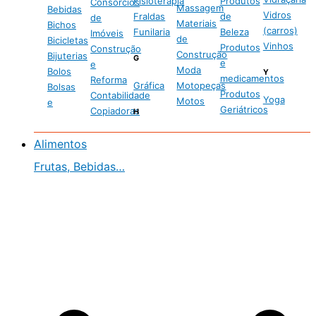
Fisioterapia
Produtos
Consórcios
Massagem
Bebidas
Vidros
Fraldas
de
de
Materiais
Bichos
(carros)
Funilaria
Beleza
Imóveis
de
Bicicletas
Vinhos
Produtos
Construção
Construção
Bijuterias
G
e
e
Moda
Bolos
Y
medicamentos
Reforma
Gráfica
Motopeças
Bolsas
Produtos
Contabilidade
Yoga
Motos
e
Geriátricos
Copiadoras
H
Alimentos
Frutas, Bebidas…