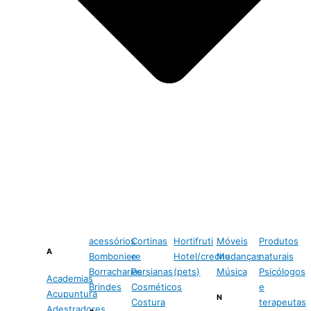
acessórios
Cortinas
Hortifruti
Móveis
Produtos
A
Bomboniere
e
Hotel/creche
Mudanças
naturais
Borracharias
Persianas
(pets)
Música
Psicólogos
Academias
Brindes
Cosméticos
e
Acupuntura
N
Costura
terapeutas
Adestradores