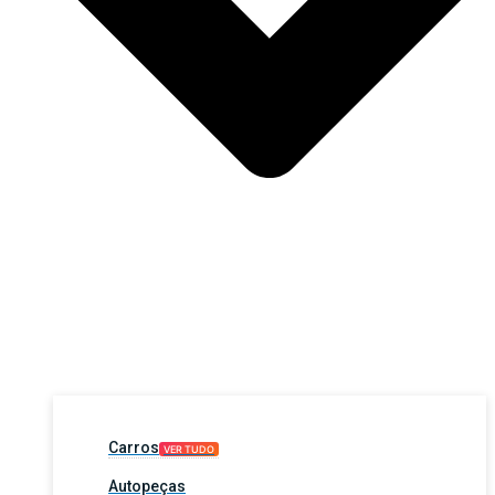
Carros
VER TUDO
Autopeças