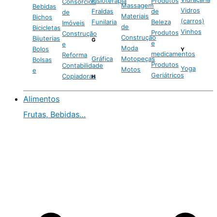
Fisioterapia
Produtos
Consórcios
Massagem
Bebidas
Vidros
Fraldas
de
de
Materiais
Bichos
(carros)
Funilaria
Beleza
Imóveis
de
Bicicletas
Vinhos
Produtos
Construção
Construção
Bijuterias
G
e
e
Moda
Bolos
Y
medicamentos
Reforma
Gráfica
Motopeças
Bolsas
Produtos
Contabilidade
Yoga
Motos
e
Geriátricos
Copiadoras
H
Alimentos
Frutas, Bebidas…