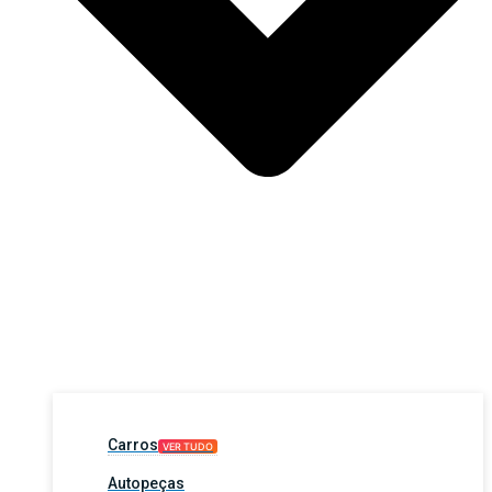
Carros
VER TUDO
Autopeças