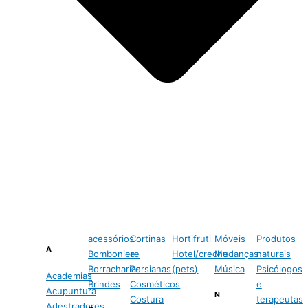
acessórios
Cortinas
Hortifruti
Móveis
Produtos
A
Bomboniere
e
Hotel/creche
Mudanças
naturais
Borracharias
Persianas
(pets)
Música
Psicólogos
Academias
Brindes
Cosméticos
e
Acupuntura
N
Costura
terapeutas
Adestradores