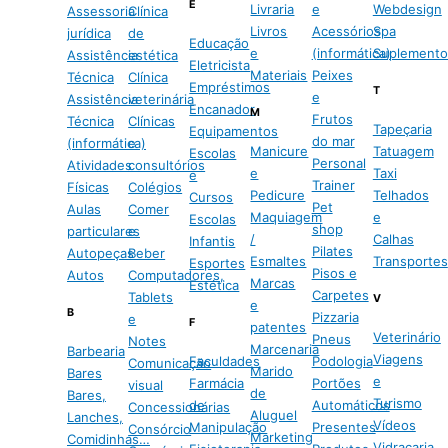
E
Livraria
e
Webdesign
Assessoria
Clínica
Livros
Acessórios
Spa
jurídica
de
Educação
e
(informática)
Suplemento
Assistência
estética
Eletricista
Materiais
Peixes
Técnica
Clínica
Empréstimos
T
e
Assistência
veterinária
Encanador
M
Frutos
Técnica
Clínicas
Tapeçaria
Equipamentos
do mar
(informática)
e
Manicure
Tatuagem
Escolas
Personal
Atividades
consultórios
e
Taxi
e
Trainer
Físicas
Colégios
Pedicure
Telhados
Cursos
Pet
Aulas
Comer
Maquiagem
e
Escolas
shop
particulares
e
/
Calhas
Infantis
Pilates
Autopeças
Beber
Esmaltes
Transportes
Esportes
Pisos e
Autos
Computadores,
Marcas
Estética
Carpetes
Tablets
V
e
B
Pizzaria
e
F
patentes
Veterinário
Pneus
Notes
Marcenaria
Barbearia
Viagens
Faculdades
Podologia
Comunicação
Marido
Bares
e
Farmácia
Portões
visual
de
Bares,
Turismo
de
Automáticos
Concessionárias
Aluguel
Lanches,
Vídeos
Manipulação
Presentes
Consórcio
Marketing
Comidinhas…
Vidraçaria