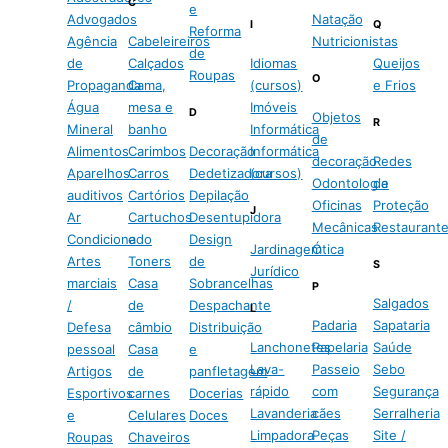
C
e
Advogados
Natação
I
Q
Reforma
Agência
Cabeleireiros
Nutricionistas
de
de
Calçados
Idiomas
Queijos
Roupas
O
Propaganda
Cama,
(cursos)
e Frios
Água
mesa e
Imóveis
D
Objetos
R
Mineral
banho
Informática
de
Alimentos
Carimbos
Decoração
Informática
decoração
Redes
Aparelhos
Carros
Dedetizadora
(cursos)
Odontologia
de
auditivos
Cartórios
Depilação
Oficinas
Proteção
J
Ar
Cartuchos
Desentupidora
Mecânicas
Restaurant
Condicionado
e
Design
Jardinagem
Ótica
Artes
Toners
de
S
Jurídico
marciais
Casa
Sobrancelhas
P
Salgados
/
de
Despachante
L
Padaria
Sapataria
Defesa
câmbio
Distribuição
Lanchonetes
Papelaria
Saúde
pessoal
Casa
e
Lava-
Passeio
Sebo
Artigos
de
panfletagem
rápido
com
Segurança
Esportivos
carnes
Docerias
Lavanderia
cães
Serralheria
e
Celulares
Doces
Limpadora
Peças
Site /
Roupas
Chaveiros