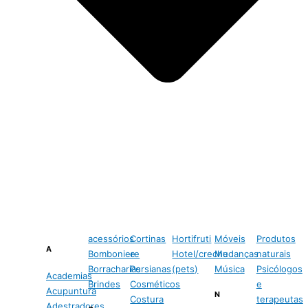
acessórios
Cortinas
Hortifruti
Móveis
Produtos
A
Bomboniere
e
Hotel/creche
Mudanças
naturais
Borracharias
Persianas
(pets)
Música
Psicólogos
Academias
Brindes
Cosméticos
e
Acupuntura
N
Costura
terapeutas
Adestradores