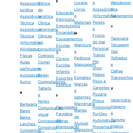
E
Livraria
e
Webdesign
Assessoria
Clínica
Livros
Acessórios
Spa
jurídica
de
Educação
e
(informática)
Suplemento
Assistência
estética
Eletricista
Materiais
Peixes
Técnica
Clínica
Empréstimos
T
e
Assistência
veterinária
Encanador
M
Frutos
Técnica
Clínicas
Tapeçaria
Equipamentos
do mar
(informática)
e
Manicure
Tatuagem
Escolas
Personal
Atividades
consultórios
e
Taxi
e
Trainer
Físicas
Colégios
Pedicure
Telhados
Cursos
Pet
Aulas
Comer
Maquiagem
e
Escolas
shop
particulares
e
/
Calhas
Infantis
Pilates
Autopeças
Beber
Esmaltes
Transportes
Esportes
Pisos e
Autos
Computadores,
Marcas
Estética
Carpetes
Tablets
V
e
B
Pizzaria
e
F
patentes
Veterinário
Pneus
Notes
Marcenaria
Barbearia
Viagens
Faculdades
Podologia
Comunicação
Marido
Bares
e
Farmácia
Portões
visual
de
Bares,
Turismo
de
Automáticos
Concessionárias
Aluguel
Lanches,
Vídeos
Manipulação
Presentes
Consórcio
Marketing
Comidinhas…
Vidraçaria