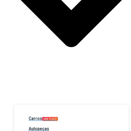
Carros
VER TUDO
Autopeças