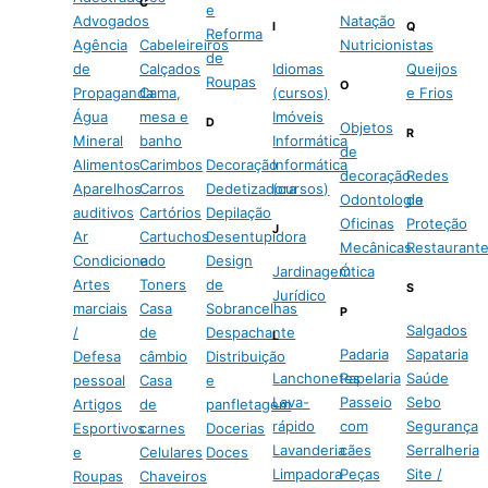
C
e
Advogados
Natação
I
Q
Reforma
Agência
Cabeleireiros
Nutricionistas
de
de
Calçados
Idiomas
Queijos
Roupas
O
Propaganda
Cama,
(cursos)
e Frios
Água
mesa e
Imóveis
D
Objetos
R
Mineral
banho
Informática
de
Alimentos
Carimbos
Decoração
Informática
decoração
Redes
Aparelhos
Carros
Dedetizadora
(cursos)
Odontologia
de
auditivos
Cartórios
Depilação
Oficinas
Proteção
J
Ar
Cartuchos
Desentupidora
Mecânicas
Restaurant
Condicionado
e
Design
Jardinagem
Ótica
Artes
Toners
de
S
Jurídico
marciais
Casa
Sobrancelhas
P
Salgados
/
de
Despachante
L
Padaria
Sapataria
Defesa
câmbio
Distribuição
Lanchonetes
Papelaria
Saúde
pessoal
Casa
e
Lava-
Passeio
Sebo
Artigos
de
panfletagem
rápido
com
Segurança
Esportivos
carnes
Docerias
Lavanderia
cães
Serralheria
e
Celulares
Doces
Limpadora
Peças
Site /
Roupas
Chaveiros