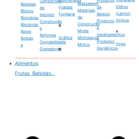
Fisioterapia
Produtos
Consórcios
Massagem
Bebidas
Vidros
Fraldas
de
de
Materiais
Bichos
(carros)
Funilaria
Beleza
Imóveis
de
Bicicletas
Vinhos
Produtos
Construção
Construção
Bijuterias
G
e
e
Moda
Bolos
Y
medicamentos
Reforma
Gráfica
Motopeças
Bolsas
Produtos
Contabilidade
Yoga
Motos
e
Geriátricos
Copiadoras
H
Alimentos
Frutas, Bebidas…