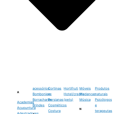
acessórios
Cortinas
Hortifruti
Móveis
Produtos
A
Bomboniere
e
Hotel/creche
Mudanças
naturais
Borracharias
Persianas
(pets)
Música
Psicólogos
Academias
Brindes
Cosméticos
e
Acupuntura
N
Costura
terapeutas
Adestradores