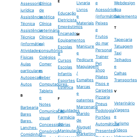
E
Livraria
e
Webdesign
Assessoria
Clínica
Livros
Acessórios
Spa
jurídica
de
Educação
e
(informática)
Suplemento
Assistência
estética
Eletricista
Materiais
Peixes
Técnica
Clínica
Empréstimos
T
e
Assistência
veterinária
Encanador
M
Frutos
Técnica
Clínicas
Tapeçaria
Equipamentos
do mar
(informática)
e
Manicure
Tatuagem
Escolas
Personal
Atividades
consultórios
e
Taxi
e
Trainer
Físicas
Colégios
Pedicure
Telhados
Cursos
Pet
Aulas
Comer
Maquiagem
e
Escolas
shop
particulares
e
/
Calhas
Infantis
Pilates
Autopeças
Beber
Esmaltes
Transportes
Esportes
Pisos e
Autos
Computadores,
Marcas
Estética
Carpetes
Tablets
V
e
B
Pizzaria
e
F
patentes
Veterinário
Pneus
Notes
Marcenaria
Barbearia
Viagens
Faculdades
Podologia
Comunicação
Marido
Bares
e
Farmácia
Portões
visual
de
Bares,
Turismo
de
Automáticos
Concessionárias
Aluguel
Lanches,
Vídeos
Manipulação
Presentes
Consórcio
Marketing
Comidinhas…
Vidraçaria