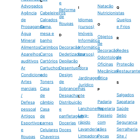
C
e
Advogados
Natação
I
Q
Reforma
Agência
Cabeleireiros
Nutricionistas
de
de
Calçados
Idiomas
Queijos
Roupas
O
Propaganda
Cama,
(cursos)
e Frios
Água
mesa e
Imóveis
D
Objetos
R
Mineral
banho
Informática
de
Alimentos
Carimbos
Decoração
Informática
decoração
Redes
Aparelhos
Carros
Dedetizadora
(cursos)
Odontologia
de
auditivos
Cartórios
Depilação
Oficinas
Proteção
J
Ar
Cartuchos
Desentupidora
Mecânicas
Restaurant
Condicionado
e
Design
Jardinagem
Ótica
Artes
Toners
de
S
Jurídico
marciais
Casa
Sobrancelhas
P
Salgados
/
de
Despachante
L
Padaria
Sapataria
Defesa
câmbio
Distribuição
Lanchonetes
Papelaria
Saúde
pessoal
Casa
e
Lava-
Passeio
Sebo
Artigos
de
panfletagem
rápido
com
Segurança
Esportivos
carnes
Docerias
Lavanderia
cães
Serralheria
e
Celulares
Doces
Limpadora
Peças
Site /
Roupas
Chaveiros