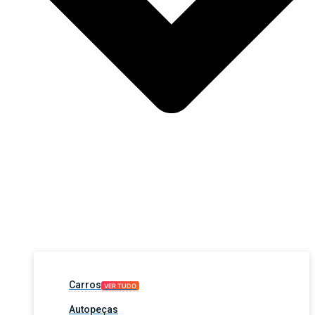
Carros
VER TUDO
Autopeças