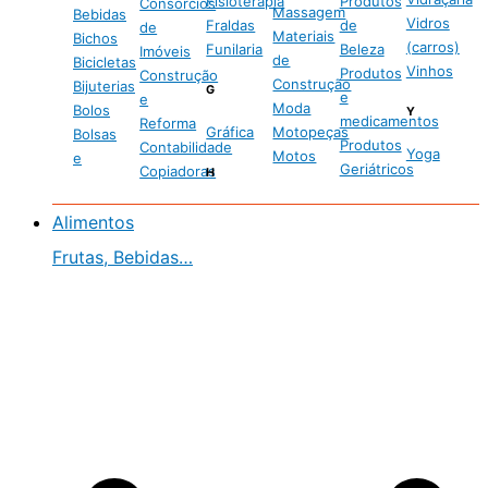
Fisioterapia
Produtos
Consórcios
Massagem
Bebidas
Vidros
Fraldas
de
de
Materiais
Bichos
(carros)
Funilaria
Beleza
Imóveis
de
Bicicletas
Vinhos
Produtos
Construção
Construção
Bijuterias
G
e
e
Moda
Bolos
Y
medicamentos
Reforma
Gráfica
Motopeças
Bolsas
Produtos
Contabilidade
Yoga
Motos
e
Geriátricos
Copiadoras
H
Alimentos
Frutas, Bebidas…