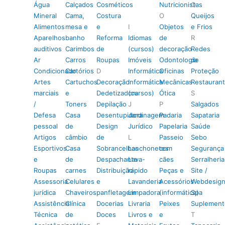
Água
Calçados
Cosméticos
Nutricionistas
Q
Mineral
Cama,
Costura
O
Queijos
Alimentos
mesa e
e
I
Objetos
e Frios
Aparelhos
banho
Reforma
Idiomas
de
R
auditivos
Carimbos
de
(cursos)
decoração
Redes
Ar
Carros
Roupas
Imóveis
Odontologia
de
Condicionado
Cartórios
D
Informática
Oficinas
Proteção
Artes
Cartuchos
Decoração
Informática
Mecânicas
Restauran
marciais
e
Dedetizadora
(cursos)
Ótica
S
/
Toners
Depilação
J
P
Salgados
Defesa
Casa
Desentupidora
Jardinagem
Padaria
Sapataria
pessoal
de
Design
Jurídico
Papelaria
Saúde
Artigos
câmbio
de
L
Passeio
Sebo
Esportivos
Casa
Sobrancelhas
Lanchonetes
com
Segurança
e
de
Despachante
Lava-
cães
Serralheria
Roupas
carnes
Distribuição
rápido
Peças e
Site /
Assessoria
Celulares
e
Lavanderia
Acessórios
Webdesig
jurídica
Chaveiros
panfletagem
Limpadora
(informática)
Spa
Assistência
Clínica
Docerias
Livraria
Peixes
Suplement
Técnica
de
Doces
Livros e
e
T