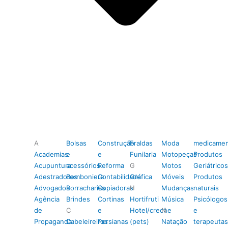
A
Bolsas
Construção
Fraldas
Moda
medicamen
Academias
e
e
Funilaria
Motopeças
Produtos
Acupuntura
acessórios
Reforma
G
Motos
Geriátricos
Adestradores
Bomboniere
Contabilidade
Gráfica
Móveis
Produtos
Advogados
Borracharias
Copiadoras
H
Mudanças
naturais
Agência
Brindes
Cortinas
Hortifruti
Música
Psicólogos
de
C
e
Hotel/creche
N
e
Propaganda
Cabeleireiros
Persianas
(pets)
Natação
terapeutas