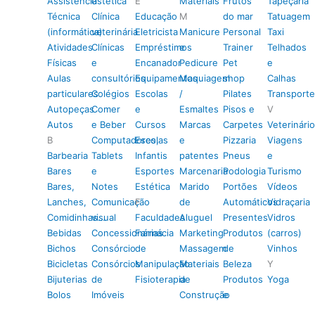
Assistência
estética
E
Materiais
Frutos
Tapeçaria
Técnica
Clínica
Educação
M
do mar
Tatuagem
(informática)
veterinária
Eletricista
Manicure
Personal
Taxi
Atividades
Clínicas
Empréstimos
e
Trainer
Telhados
Físicas
e
Encanador
Pedicure
Pet
e
Aulas
consultórios
Equipamentos
Maquiagem
shop
Calhas
particulares
Colégios
Escolas
/
Pilates
Transporte
Autopeças
Comer
e
Esmaltes
Pisos e
V
Autos
e Beber
Cursos
Marcas
Carpetes
Veterinário
B
Computadores,
Escolas
e
Pizzaria
Viagens
Barbearia
Tablets
Infantis
patentes
Pneus
e
Bares
e
Esportes
Marcenaria
Podologia
Turismo
Bares,
Notes
Estética
Marido
Portões
Vídeos
Lanches,
Comunicação
F
de
Automáticos
Vidraçaria
Comidinhas…
visual
Faculdades
Aluguel
Presentes
Vidros
Bebidas
Concessionárias
Farmácia
Marketing
Produtos
(carros)
Bichos
Consórcio
de
Massagem
de
Vinhos
Bicicletas
Consórcios
Manipulação
Materiais
Beleza
Y
Bijuterias
de
Fisioterapia
de
Produtos
Yoga
Bolos
Imóveis
Construção
e