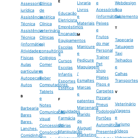
E
Livraria
e
Webdesign
Assessoria
Clínica
Livros
Acessórios
Spa
jurídica
de
Educação
e
(informática)
Suplemento
Assistência
estética
Eletricista
Materiais
Peixes
Técnica
Clínica
Empréstimos
T
e
Assistência
veterinária
Encanador
M
Frutos
Técnica
Clínicas
Tapeçaria
Equipamentos
do mar
(informática)
e
Manicure
Tatuagem
Escolas
Personal
Atividades
consultórios
e
Taxi
e
Trainer
Físicas
Colégios
Pedicure
Telhados
Cursos
Pet
Aulas
Comer
Maquiagem
e
Escolas
shop
particulares
e
/
Calhas
Infantis
Pilates
Autopeças
Beber
Esmaltes
Transportes
Esportes
Pisos e
Autos
Computadores,
Marcas
Estética
Carpetes
Tablets
V
e
B
Pizzaria
e
F
patentes
Veterinário
Pneus
Notes
Marcenaria
Barbearia
Viagens
Faculdades
Podologia
Comunicação
Marido
Bares
e
Farmácia
Portões
visual
de
Bares,
Turismo
de
Automáticos
Concessionárias
Aluguel
Lanches,
Vídeos
Manipulação
Presentes
Consórcio
Marketing
Comidinhas…
Vidraçaria