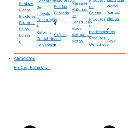
Fisioterapia
Produtos
Consórcios
Massagem
Bebidas
Vidros
Fraldas
de
de
Materiais
Bichos
(carros)
Funilaria
Beleza
Imóveis
de
Bicicletas
Vinhos
Produtos
Construção
Construção
Bijuterias
G
e
e
Moda
Bolos
Y
medicamentos
Reforma
Gráfica
Motopeças
Bolsas
Produtos
Contabilidade
Yoga
Motos
e
Geriátricos
Copiadoras
H
Alimentos
Frutas, Bebidas…