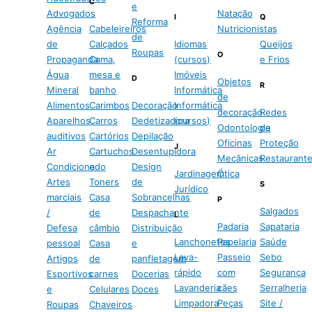
C
e
Advogados
Natação
I
Q
Reforma
Agência
Cabeleireiros
Nutricionistas
de
de
Calçados
Idiomas
Queijos
Roupas
O
Propaganda
Cama,
(cursos)
e Frios
Água
mesa e
Imóveis
D
Objetos
R
Mineral
banho
Informática
de
Alimentos
Carimbos
Decoração
Informática
decoração
Redes
Aparelhos
Carros
Dedetizadora
(cursos)
Odontologia
de
auditivos
Cartórios
Depilação
Oficinas
Proteção
J
Ar
Cartuchos
Desentupidora
Mecânicas
Restaurant
Condicionado
e
Design
Jardinagem
Ótica
Artes
Toners
de
S
Jurídico
marciais
Casa
Sobrancelhas
P
Salgados
/
de
Despachante
L
Padaria
Sapataria
Defesa
câmbio
Distribuição
Lanchonetes
Papelaria
Saúde
pessoal
Casa
e
Lava-
Passeio
Sebo
Artigos
de
panfletagem
rápido
com
Segurança
Esportivos
carnes
Docerias
Lavanderia
cães
Serralheria
e
Celulares
Doces
Limpadora
Peças
Site /
Roupas
Chaveiros