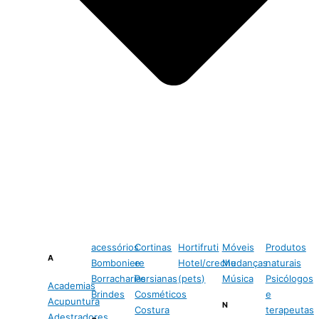
acessórios
Cortinas
Hortifruti
Móveis
Produtos
A
Bomboniere
e
Hotel/creche
Mudanças
naturais
Borracharias
Persianas
(pets)
Música
Psicólogos
Academias
Brindes
Cosméticos
e
Acupuntura
N
Costura
terapeutas
Adestradores