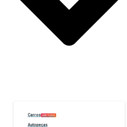
Carros
VER TUDO
Autopeças