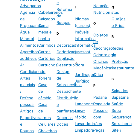
C
e
Advogados
Natação
I
Q
Reforma
Agência
Cabeleireiros
Nutricionistas
de
de
Calçados
Idiomas
Queijos
Roupas
O
Propaganda
Cama,
(cursos)
e Frios
Água
mesa e
Imóveis
D
Objetos
R
Mineral
banho
Informática
de
Alimentos
Carimbos
Decoração
Informática
decoração
Redes
Aparelhos
Carros
Dedetizadora
(cursos)
Odontologia
de
auditivos
Cartórios
Depilação
Oficinas
Proteção
J
Ar
Cartuchos
Desentupidora
Mecânicas
Restaurant
Condicionado
e
Design
Jardinagem
Ótica
Artes
Toners
de
S
Jurídico
marciais
Casa
Sobrancelhas
P
Salgados
/
de
Despachante
L
Padaria
Sapataria
Defesa
câmbio
Distribuição
Lanchonetes
Papelaria
Saúde
pessoal
Casa
e
Lava-
Passeio
Sebo
Artigos
de
panfletagem
rápido
com
Segurança
Esportivos
carnes
Docerias
Lavanderia
cães
Serralheria
e
Celulares
Doces
Limpadora
Peças
Site /
Roupas
Chaveiros