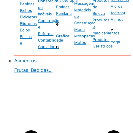
Fisioterapia
Produtos
Consórcios
Massagem
Bebidas
Vidros
Fraldas
de
de
Materiais
Bichos
(carros)
Funilaria
Beleza
Imóveis
de
Bicicletas
Vinhos
Produtos
Construção
Construção
Bijuterias
G
e
e
Moda
Bolos
Y
medicamentos
Reforma
Gráfica
Motopeças
Bolsas
Produtos
Contabilidade
Yoga
Motos
e
Geriátricos
Copiadoras
H
Alimentos
Frutas, Bebidas…