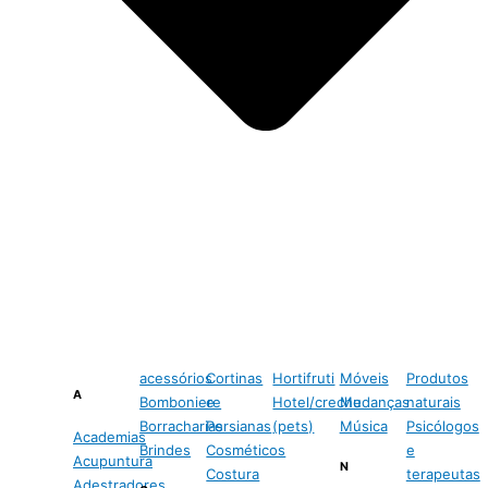
acessórios
Cortinas
Hortifruti
Móveis
Produtos
A
Bomboniere
e
Hotel/creche
Mudanças
naturais
Borracharias
Persianas
(pets)
Música
Psicólogos
Academias
Brindes
Cosméticos
e
Acupuntura
N
Costura
terapeutas
Adestradores