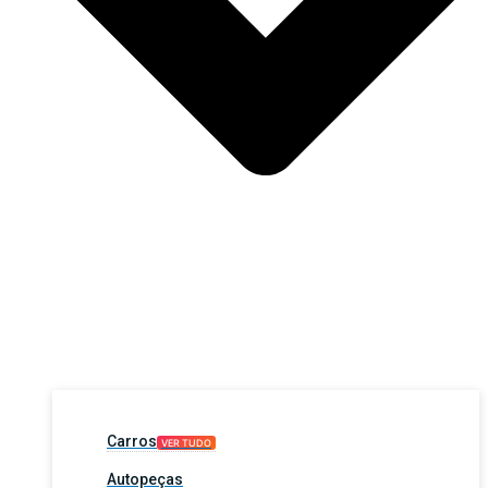
Carros
VER TUDO
Autopeças