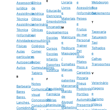
E
Livraria
e
Webdesign
Assessoria
Clínica
Livros
Acessórios
Spa
jurídica
de
Educação
e
(informática)
Suplemento
Assistência
estética
Eletricista
Materiais
Peixes
Técnica
Clínica
Empréstimos
T
e
Assistência
veterinária
Encanador
M
Frutos
Técnica
Clínicas
Tapeçaria
Equipamentos
do mar
(informática)
e
Manicure
Tatuagem
Escolas
Personal
Atividades
consultórios
e
Taxi
e
Trainer
Físicas
Colégios
Pedicure
Telhados
Cursos
Pet
Aulas
Comer
Maquiagem
e
Escolas
shop
particulares
e
/
Calhas
Infantis
Pilates
Autopeças
Beber
Esmaltes
Transportes
Esportes
Pisos e
Autos
Computadores,
Marcas
Estética
Carpetes
Tablets
V
e
B
Pizzaria
e
F
patentes
Veterinário
Pneus
Notes
Marcenaria
Barbearia
Viagens
Faculdades
Podologia
Comunicação
Marido
Bares
e
Farmácia
Portões
visual
de
Bares,
Turismo
de
Automáticos
Concessionárias
Aluguel
Lanches,
Vídeos
Manipulação
Presentes
Consórcio
Marketing
Comidinhas…
Vidraçaria